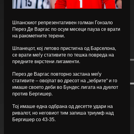
Шпанскиот репрезентативен голман Гонзало
Перез Де Варгас по осум месеци пауза се врати
на ракометните терени.
Шпанецот, кој летово пристигна од Барселона,
се врати меѓу стативите по тешка повреда на
предните вкрстени лигаменти.
Перез де Варгас повторно застана меѓу
стативите – овојпат во дресот на „зебрите“ и го
имаше своето деби во Бундес лигата на дуелот
против Бергишер.
Тој имаше една одбрана од десетте удари на
ривалот, но неговиот тим запиша триумф над
Бергишер со 43-35.