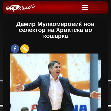
Дамир Мулаомеровиќ нов
селектор на Хрватска во
кошарка