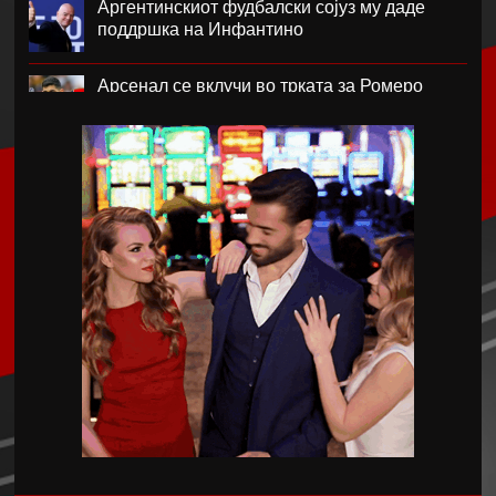
Аргентинскиот фудбалски сојуз му даде
поддршка на Инфантино
Арсенал се вклучи во трката за Ромеро
ПСЖ го купи најдобриот фудбалер на
Монако
Крстевски го замени МЗТ Скопје со
Куманово
Силверстоун се враќа во календарот на
Мото ГП шампионатот
Винициус го продолжи договорот со Реал
Мадрид
Македонските кадети со победа го отворија