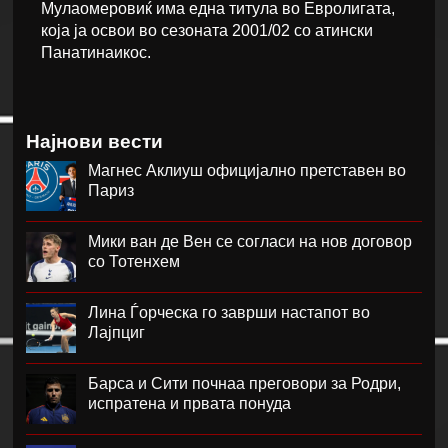
Мулаомеровиќ има една титула во Евролигата,
која ја освои во сезоната 2001/02 со атински
Панатинаикос.
Најнови вести
Магнес Аклиуш официјално претставен во
Париз
Мики ван де Вен се согласи на нов договор
со Тотенхем
Лина Ѓорческа го заврши настапот во
Лајпциг
Барса и Сити почнаа преговори за Родри,
испратена и првата понуда