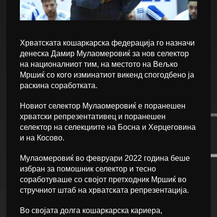
Хрватската кошаркарска федерација го назначи
денеска Дамир Мулаомеровиќ за нов селектор
на националниот тим, на местото на Вељко
Мршиќ со кого изминатиот викенд спогодбено ја
раскина соработката.
Новиот селектор Мулаомеровиќ е поранешен
хрватски репрезентативец и поранешен
селектор на селекциите на Босна и Херцеговина
и на Косово.
Мулаомеровиќ во февруари 2022 година беше
избран за помошник селектор и тесно
соработуваше со својот претходник Мршиќ во
стручниот штаб на хрватската репрезентација.
Во својата долга кошаркарска кариера,