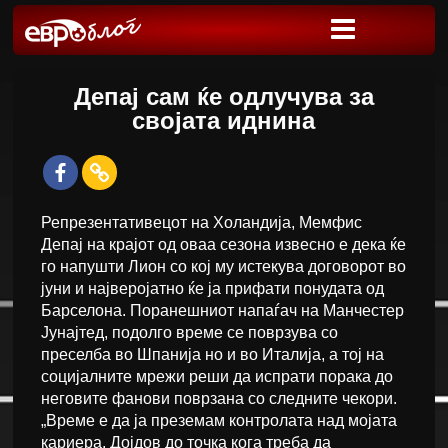
Депај сам ќе одлучува за
својата иднина
Репрезентативецот на Холандија, Мемфис
Депај на крајот од оваа сезона извесно е дека ќе
го напушти Лион со кој му истекува договорот во
јуни и најверојатно ќе ја прифати понудата од
Барселона. Поранешниот напаѓач на Манчестер
Јунајтед, подолго време се поврзува со
преселба во Шпанија но и во Италија, а тој на
социјалните мрежи реши да испрати порака до
неговите фанови поврзана со следните чекори.
„Време е да ја преземам контролата над мојата
кариера. Дојдов до точка кога треба да