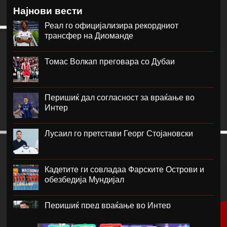
Најнови вести
Реал го официјализира рекордниот
трансфер на Диоманде
Томас Волкап преговара со Дубаи
Перишиќ дал согласност за враќање во
Интер
Лусаил го претстави Георг Стојановски
Кадетите ги совладаа Фарските Острови и
обезбедија Мундијал
Перишиќ пред враќање во Интер