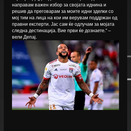
направам важен избор за својата иднина и
решив да преговарам за моите идни зделки со
мој тим на лица на кои им верувам поддржан од
правни експерти. Јас сам ќе одлучам за мојата
следна дестинација. Вие први ќе дознаете.“ –
вели Депај.