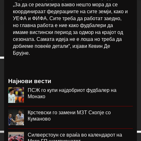
„За да се реализира вакво нешто мора да се
координираат федерациите на сите земји, како и
УЕФА и ФИФА. Сите треба да работат заедно,
но главна работа е ние како фудбалери да
имаме вистински период за одмор на крајот од
сезоната. Самата идеја не е лоша но треба да
добиеме повеќе детали“, изјави Кевин Де
Брујне.
Најнови вести
ПСЖ го купи најдобриот фудбалер на
Монако
Крстевски го замени МЗТ Скопје со
Куманово
Силверстоун се враќа во календарот на