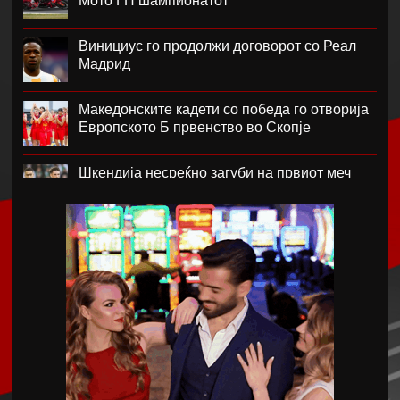
Мото ГП шампионатот
Винициус го продолжи договорот со Реал
Мадрид
Македонските кадети со победа го отворија
Европското Б првенство во Скопје
Шкендија несреќно загуби на првиот меч
против Хибернијан
Реал го официјализира рекордниот
трансфер на Диоманде
Томас Волкап преговара со Дубаи
Перишиќ дал согласност за враќање во
Интер