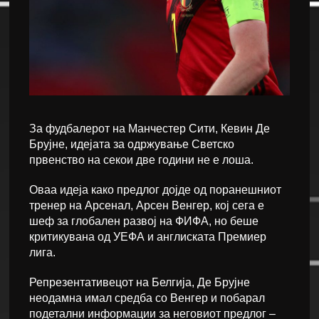
За фудбалерот на Манчестер Сити, Кевин Де
Брујне, идејата за одржување Светско
првенство на секои две години не е лоша.
Оваа идеја како предлог дојде од поранешниот
тренер на Арсенал, Арсен Венгер, кој сега е
шеф за глобален развој на ФИФА, но беше
критикувана од УЕФА и англиската Премиер
лига.
Репрезентативецот на Белгија, Де Брујне
неодамна имал средба со Венгер и побарал
подетални информации за неговиот предлог –