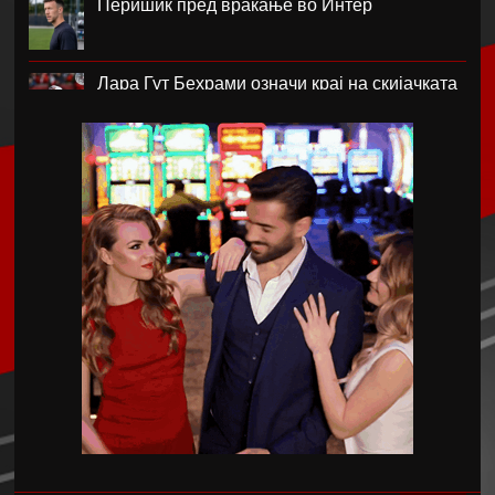
Перишиќ пред враќање во Интер
Лара Гут Бехрами означи крај на скијачката
кариера
Меси со два гола се врати во дресот на
Интер Мајами по Мундијалот
Шенгелија плати еден милион и се
ослободи од Барселона
Мајорка убедливо го совлада ПСЖ
Американецот МекДауел потпиша за
Пелистер
Проблемите надминати, Реал го договори