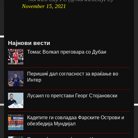
November 15, 2021
Најнови вести
Томас Волкап преговара со Дубаи
Перишиќ дал согласност за враќање во
Интер
Лусаил го претстави Георг Стојановски
Кадетите ги совладаа Фарските Острови и
обезбедија Мундијал