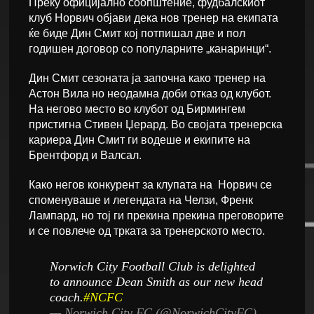
Преку официјално соопштение, фудбалскиот
клуб Норвич објави дека нов тренер на екипата
ќе биде Дин Смит кој потпишал две и пол
годишен договор со популарните „канаринци“.
Дин Смит сезоната ја започна како тренер на
Астон Вила но неодамна доби отказ од клубот.
На негово место во клубот од Бирмингем
пристигна Стивен Џерард. Во својата тренерска
кариера Дин Смит ги водеше и екипите на
Брентфорд и Валсал.
Како негов конкурент за клупата на Норвич се
споменуваше и легендата на Челзи, Френк
Лампард, но тој ги прекина прекина преговорите
и се повлече од трката за тренерското место.
Norwich City Football Club is delighted
to announce Dean Smith as our new head
coach.
#NCFC
— Norwich City FC (@NorwichCityFC)