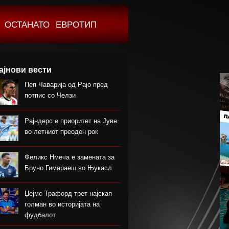
ОСТАНАТО
ЕВРОТИП
ајнови вести
Пеп Чаварија од Рајо пред
потпис со Челзи
Рајндерс е приоритет на Јуве
во летниот преоден рок
Феликс Нмеча е замената за
Бруно Гимараеш во Њукасл
Џејмс Трафорд трет најскап
голман во историјата на
фудбалот