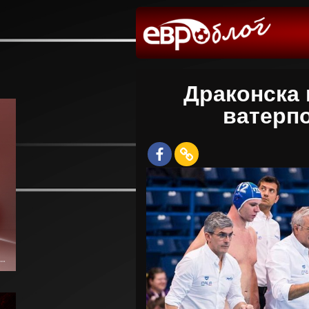
Драконска 
ватерпо