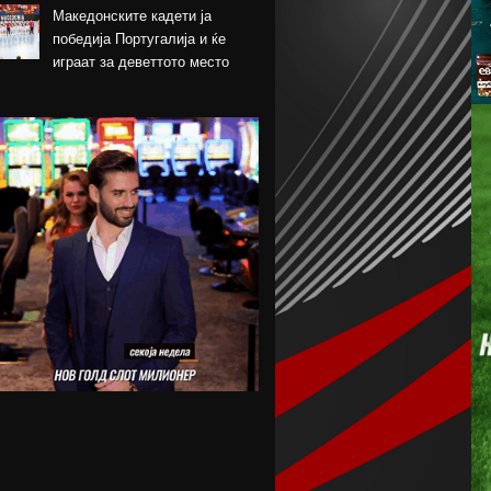
Македонските кадети ја
победија Португалија и ќе
играат за деветтото место
КК Пелистер потпиша договор
со младински
репрезентативец
Магнес Аклиуш официјално
претставен во Париз
Мики ван де Вен се согласи
на нов договор со Тотенхем
Лина Ѓорческа го заврши
настапот во Лајпциг
Барса и Сити почнаа
преговори за Родри,
испратена и првата понуда