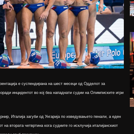
зентација е суспендирана на шест месеци од Одделот за
поради инцидентот во кој беа нападнати судии на Олимписките игри
нир, Италија загуби од Унгарија по изведувањето пенали, а еден
т на втората четвртина кога судиите го исклучија италијанскиот