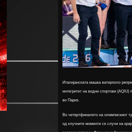
Италијанската машка ватерполо репре
интегритет на водни спортови (AQIU) 
во Париз.
Во четвртфиналето на олимпискиот тур
од клучните моменти се случи на крајо