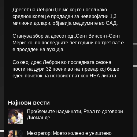
Дресот на Леброн Џејмс кој го носел како
средношколец е продаден за неверојатни 1,3
милиони долари, објавија медиумите во САД.
Станува збор за дресот од „Сент Винсент-Сент
Мери“ кој во последните пет години по трет пат е
е продаден на аукција.
Со овој дрес Леброн во последната сезона
постигна дури 32 поени во натпревар кој беше
еден почеток на неговиот пат кон НБА лигата.
Најнови вести
Проблемите надминати, Реал го договори
Диоманде
Мекгрегор: Моето колено е уништено