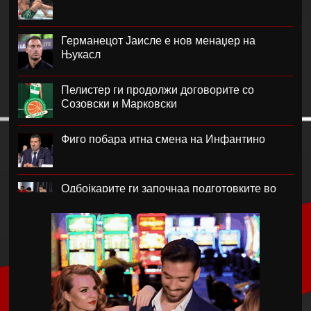
Германецот Јаисле е нов менаџер на
Њукасл
Пелистер ги продолжи договорите со
Созовски и Марковски
Фиго побара итна смена на Инфантино
Одбојкарите ги започнаа подготовките во
Крушево
РБ Лајпциг го врати голманот Ниланд
Блатер лобира за прва жена на чело на
ФИФА