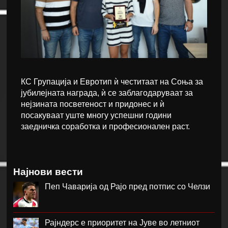
КС Групација и Евротип ѝ честитаат на Соња за
јубилејната награда, ѝ се заблагодаруваат за
нејзината посветеност и придонес и ѝ
посакуваат уште многу успешни години
заедничка соработка и професионален раст.
Најнови вести
Пеп Чаварија од Рајо пред потпис со Челзи
Рајндерс е приоритет на Јуве во летниот