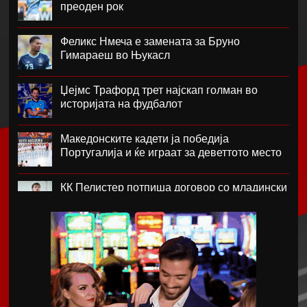
преоден рок
Феликс Нмеча е замената за Бруно
Гимараеш во Њукасл
Џејмс Трафорд трет најскап голман во
историјата на фудбалот
Македонските кадети ја победија
Португалија и ќе играат за деветтото место
КК Пелистер потпиша договор со младински
репрезентативец
Магнес Аклиуш официјално претставен во
Париз
Мики ван де Вен се согласи на нов договор
со Тотенхем