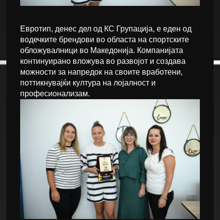
Евротип, денес дел од КС Групација, е еден од
водечките брендови во областа на спортските
обложувалници во Македонија. Компанијата
континуирано вложува во развојот и создава
можности за напредок на своите вработени,
поттикнувајќи култура на лојалност и
професионализам.