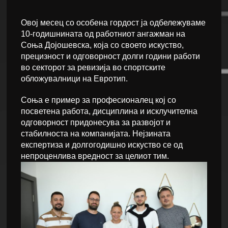
Овој месец со особена гордост ја одбележуваме
10-годишнината од работниот ангажман на
Соња Дојошевска, која со своето искуство,
прецизност и одговорност долги години работи
во секторот за ревизија во спортските
обложувалници на Евротип.
Соња е пример за професионалец кој со
посветена работа, дисциплина и исклучителна
одговорност придонесува за развојот и
стабилноста на компанијата. Нејзината
експертиза и долгогодишно искуство се од
непроценлива вредност за целиот тим.