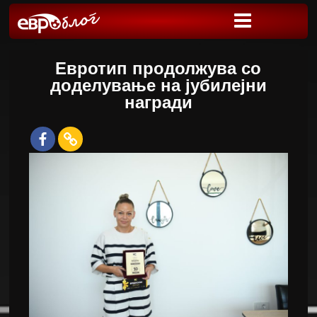
Евротип продолжува со
доделување на јубилејни
награди