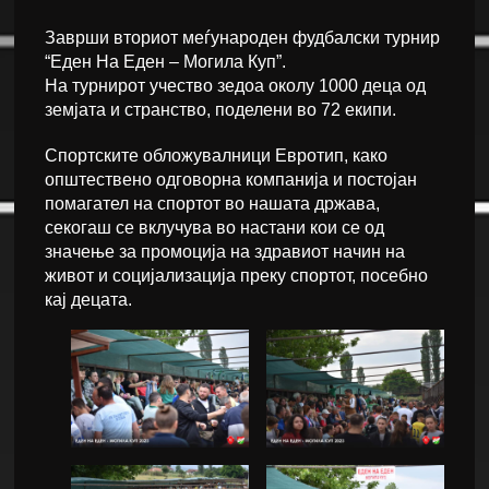
Заврши вториот меѓународен фудбалски турнир
“Еден На Еден – Могила Куп”.
На турнирот учество зедоа околу 1000 деца од
земјата и странство, поделени во 72 екипи.
Спортските обложувалници Евротип, како
општествено одговорна компанија и постојан
помагател на спортот во нашата држава,
секогаш се вклучува во настани кои се од
значење за промоција на здравиот начин на
живот и социјализација преку спортот, посебно
кај децата.