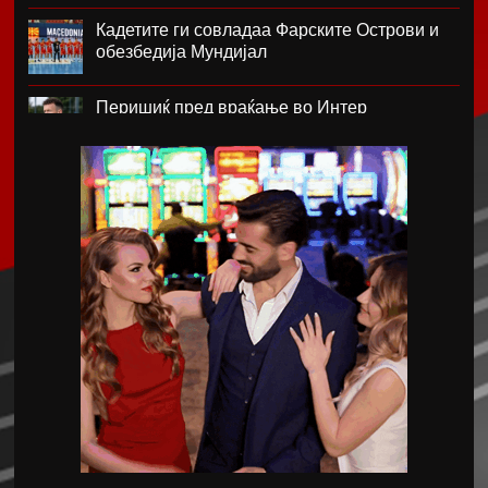
Кадетите ги совладаа Фарските Острови и
обезбедија Мундијал
Перишиќ пред враќање во Интер
Лара Гут Бехрами означи крај на скијачката
кариера
Меси со два гола се врати во дресот на
Интер Мајами по Мундијалот
Шенгелија плати еден милион и се
ослободи од Барселона
Мајорка убедливо го совлада ПСЖ