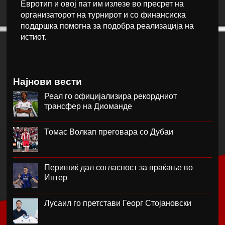
Евротип и овој пат им излезе во пресрет на
организаторот на турнирот и со финансиска
поддршка помогна за подобра реализација на
истиот.
Најнови вести
Реал го официјализира рекордниот
трансфер на Диоманде
Томас Волкап преговара со Дубаи
Перишиќ дал согласност за враќање во
Интер
Лусаил го претстави Георг Стојановски