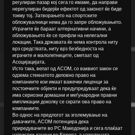
регулиран пазар кој сега го имаме, да направи
нерегулиран бидејќи ефектот од законот ќе биде
токму тој. Затворањето на спортските
обложувалници нема да го запре обложувањето.
Играчите ќе бараат алтернативни начини, а
обложувањето ќе се префли на нелегални
локации. Така државата ќе нема контрола ниту
врз средствата, ниту врз безбедноста на
играчите и малолетниците, сметаат од
Асоцијацијата.
Исто така, велат од АСОМ, со ваквиот закон се
одзема стекнатото деловно право на
компаниите кои имаат важечки лиценци за
постоечките објекти и предупредуваат дека ќе
има сериозни домашни и меѓународни правни
импликации доколку се скрати ова право на
компаниите.
Во однос на предлогот за зголемување на
давачките, АСОМ потенцира дека
приредувачите во РС Македонија и сега плаќаат
највисоки даноци во Европа, а наведената