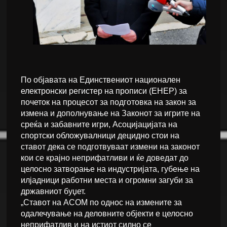
По објавата на Единствениот национален
електронски регистер на прописи (ЕНЕР) за
почеток на процесот за подготовка на закон за
измена и дополнување на Законот за игрите на
среќа и забавните игри, Асоцијацијата на
спортски обложувалници децидно стои на
ставот дека се подготвуваат измени на законот
кои се крајно неприфатливи и ќе доведат до
целосно затворање на индустријата, губење на
илјадници работни места и огромни загуби за
државниот буџет.
„Ставот на АСОМ по однос на измените за
одалечување на деловните објекти е целосно
неприфатлив и на истиот силно се