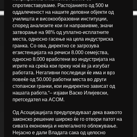
спротивставуваме. Растојанието од 500 м
оддалеченост на нашите деловни објекти од
училишта и високообразовни институции,
според анализите кои ги направивме, значи
затворање на 98% од уплатно-исплатните
места, односно гасење на цела индустриска
гранка. Со ова, директно се загрозува
егзистенцијата на речиси 8.000 семејства,
односно 8.000 вработени во индустријата на
игрите на среќа кои преку ноќ ќе ја изгубат
работата. Негативни последици ќе има и врз
повеќе од 50.000 работни места во други
стопански гранки, кои индиректно зависат од
нашата работа.“– изјави Васко Илијевски,
претседател на АСОМ.
Од Асоцијацијата предупредуваат дека ваквото
законско решение широко ќе го отвори патот на
сивата економија и нелегалното обложување.
Нејасно е дали Владата сака од целосно