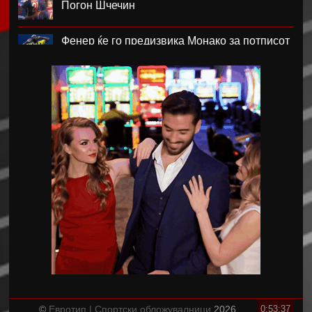
Погон Шчечин
Фенер ќе го предизвика Монако за потписот
на Лукаку
Челзи убедливо го надигра Милан во
Австралија
Кенан Јилдиз на листата на желби на
Арсенал
Фисник Аслани не ги мина лекарските
прегледи во РБ Лајпциг
Интер подобар од Јуве во тест меч во Перт
Хајмана Спор Кулубу е новиот клуб на
Александра Марковска
©
Евротип | Спортски обложувалници
2026
0:53:38