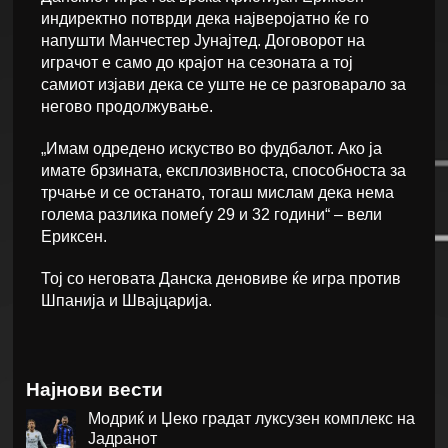
индиректно потврди дека најверојатно ќе го
напушти Манчестер Јунајтед. Договорот на
играчот е само до крајот на сезоната а тој
самиот изјави дека се уште не се разговарало за
негово продолжување.
„Имам одредено искуство во фудбалот. Ако ја
имате брзината, експлозивноста, способноста за
трчање и се останато, тогаш мислам дека нема
голема разлика помеѓу 29 и 32 години“ – вели
Ериксен.
Тој со неговата Данска деновиве ќе игра против
Шпанија и Швајцарија.
Најнови вести
Модриќ и Џеко градат луксузен комплекс на
Јадранот