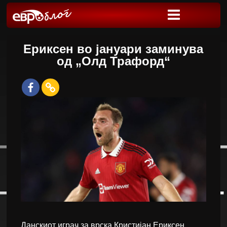
Ериксен во јануари заминува
од „Олд Трафорд“
Данскиот играч за врска Кристијан Ериксен