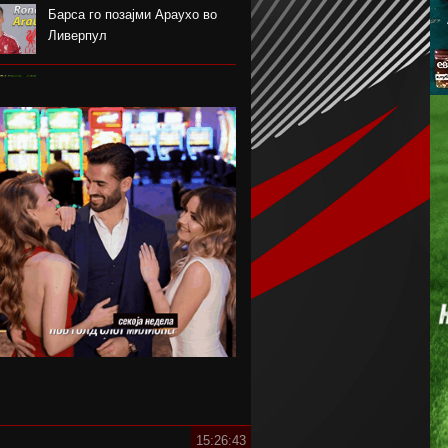
Барса го позајми Араухо во
Ливерпул
Надја Команечи по половина
век се врати во Монтреал
ФК Пелистер со заштитен
бренд по 81 година постоење !
Артета: Мојот Арсенал учи од
грешките
Лука Зидан се раздели со
Гранада
Џеронимо Рули е нов втор
голман на Сити
15:26:44
Струшкиот турнир спремен за