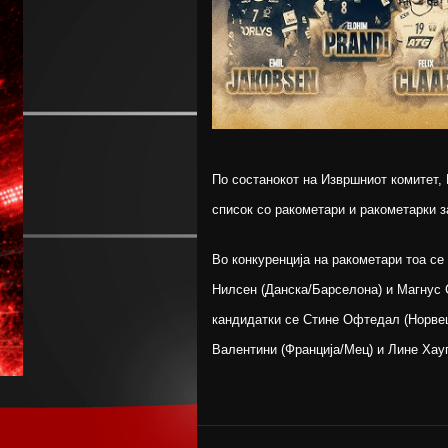
По состанокот на Извршниот комитет, 
список со ракометари и ракометарки з
Во конкуренција на ракометари тоа се
Нилсен (Данска/Барселона) и Магнус 
кандидатки се Стине Офтедал (Норвешк
Валентини (Франција/Мец) и Лине Хауг