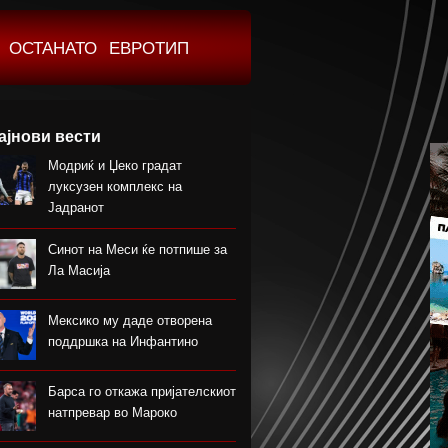
ОСТАНАТО
ЕВРОТИП
ајнови вести
Модриќ и Џеко градат
луксузен комплекс на
Јадранот
Синот на Меси ќе потпише за
Ла Масија
Мексико му даде отворена
поддршка на Инфантино
Барса го откажа пријателскиот
натпревар во Мароко