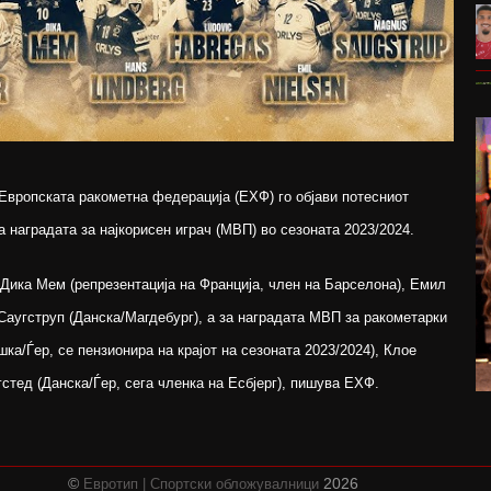
Европската ракометна федерација (ЕХФ) го објави потесниот
а наградата за најкорисен играч (МВП) во сезоната 2023/2024.
 Дика Мем (репрезентација на Франција, член на Барселона), Емил
Саугструп (Данска/Магдебург), а за наградата МВП за ракометарки
а/Ѓер, се пензионира на крајот на сезоната 2023/2024), Клое
стед (Данска/Ѓер, сега членка на Есбјерг), пишува ЕХФ.
©
2026
Евротип | Спортски обложувалници