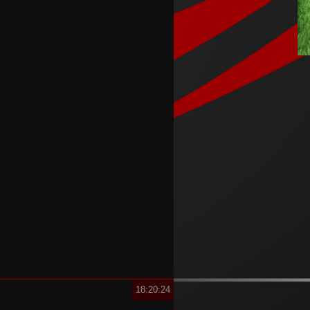
Аргентинскиот фудбалски
сојуз му даде поддршка на
Инфантино
Арсенал се вклучи во трката
за Ромеро
ПСЖ го купи најдобриот
фудбалер на Монако
Крстевски го замени МЗТ
Скопје со Куманово
Силверстоун се враќа во
календарот на Мото ГП
шампионатот
18:20:24