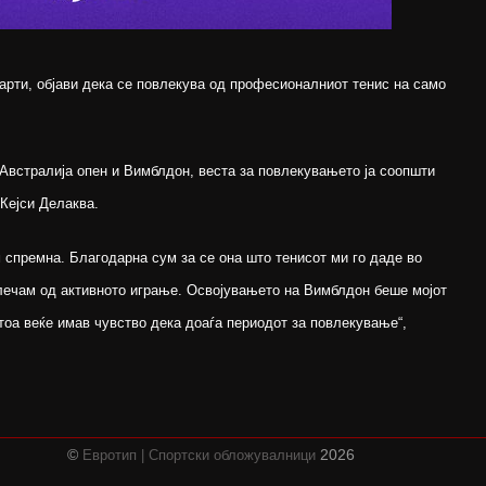
арти, објави дека се повлекува од професионалниот тенис на само
а Австралија опен и Вимблдон, веста за повлекувањето ја соопшти
 Кејси Делаква.
 спремна. Благодарна сум за се она што тенисот ми го даде во
влечам од активното играње. Освојувањето на Вимблдон беше мојот
 тоа веќе имав чувство дека доаѓа периодот за повлекување“,
©
2026
Евротип | Спортски обложувалници