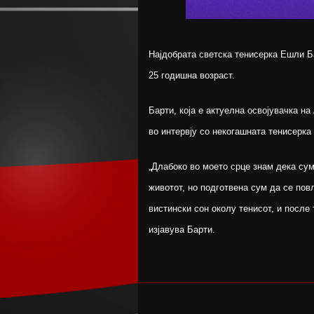
Најдобрата светска тенисерка Ешли Б
25 годишна возраст.
Барти, која е актуелна освојувачка н
во интервју со некогашната тенисерка
„Длабоко во моето срце знам дека сум
животот, но подготвена сум да се по
вистински сон околу тенисот, и после
изјавува Барти.