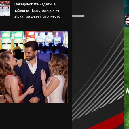
Македонските кадети ја
победија Португалија и ќе
играат за деветтото место
КК Пелистер потпиша договор
со младински
репрезентативец
Магнес Аклиуш официјално
претставен во Париз
Мики ван де Вен се согласи
на нов договор со Тотенхем
Лина Ѓорческа го заврши
настапот во Лајпциг
Барса и Сити почнаа
преговори за Родри,
испратена и првата понуда