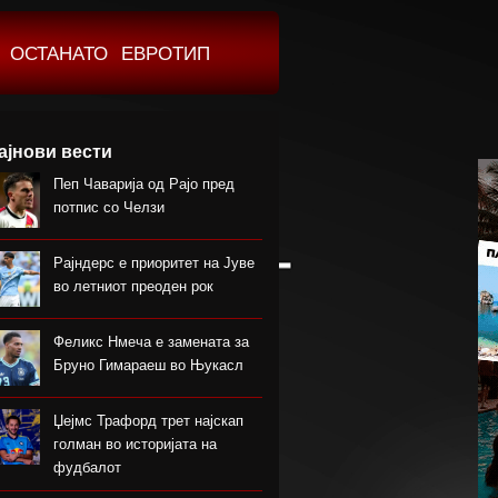
ОСТАНАТО
ЕВРОТИП
ајнови вести
Пеп Чаварија од Рајо пред
потпис со Челзи
Рајндерс е приоритет на Јуве
во летниот преоден рок
Феликс Нмеча е замената за
Бруно Гимараеш во Њукасл
Џејмс Трафорд трет најскап
голман во историјата на
фудбалот