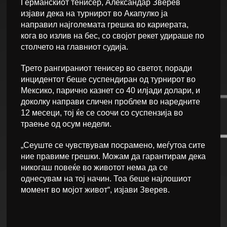
Германскиот тенисер, Александар Зверев
изјави дека на турнирот во Акапулко ја
направил најголемата грешка во кариерата,
кога во излив на бес, со својот рекет удираше по
столчето на главниот судија.
Трето рангираниот тенисер во светот, поради
инцидентот беше суспендиран од турнирот во
Мексико, парично казнет со 40 илјади долари, и
доколку направи сличен проблем во наредните
12 месеци, тој ќе се соочи со суспензија во
траење од осум недели.
„Сеуште се чувствувам посрамено, меѓутоа сите
ние правиме грешки. Можам да гарантирам дека
никогаш повеќе во животот нема да се
однесувам на тој начин. Тоа беше најлошиот
момент во мојот живот“, изјави Зверев.