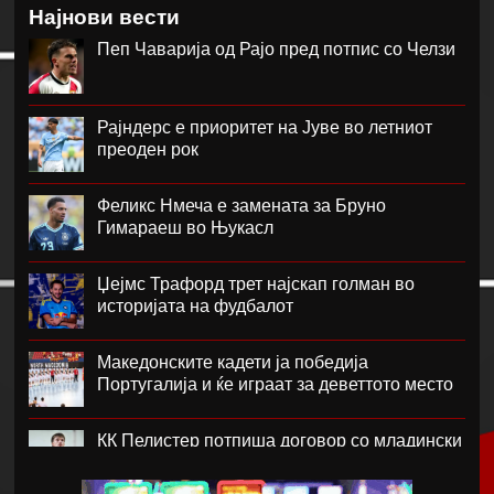
Најнови вести
Пеп Чаварија од Рајо пред потпис со Челзи
Рајндерс е приоритет на Јуве во летниот
преоден рок
Феликс Нмеча е замената за Бруно
Гимараеш во Њукасл
Џејмс Трафорд трет најскап голман во
историјата на фудбалот
Македонските кадети ја победија
Португалија и ќе играат за деветтото место
КК Пелистер потпиша договор со младински
репрезентативец