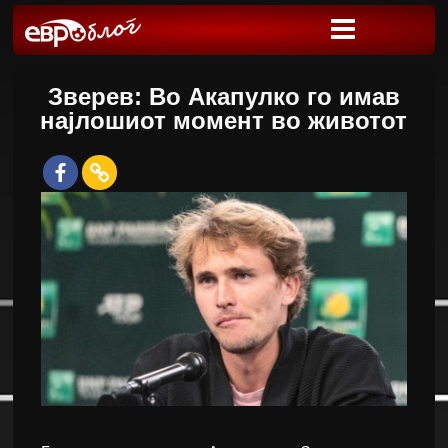
Зверев: Во Акапулко го имав
најлошиот момент во животот