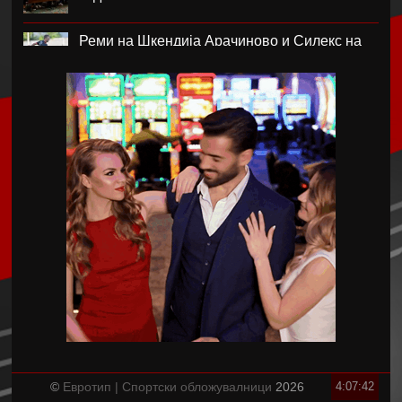
Реми на Шкендија Арачиново и Силекс на
воведот во второто коло на ПМФЛ
Јунајтед позајми два свои голови
Пеп Чаварија од Рајо пред потпис со Челзи
Рајндерс е приоритет на Јуве во летниот
преоден рок
Феликс Нмеча е замената за Бруно
Гимараеш во Њукасл
Џејмс Трафорд трет најскап голман во
историјата на фудбалот
©
Евротип | Спортски обложувалници
2026
4:07:43