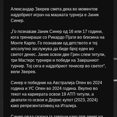
Александар Зверев смета дека во моментов
најдобриот играч на машката турнеја е Јаник
Синер.
„Го познавам Јаник Синер од 16 или 17 години,
кога тренираше со Рикардо Пјати во близина на
Монте Карло. Го познавам од детството и тој
апсолутно заслужува да биде број еден во
светот денес. Јаник освои две Грен слем титули,
три Мастерс турнири и победи на Завршниот
турнир. Тој сега е најдобриот тенисер во светот“,
вели Зверев.
Синер е победник на Австралија Опен во 2024
година и УС Опен во 2024 година. Вкупно во
текот на кариерата освои 19 АТП титули, а
двапати го освои и Дејвис купот (2023, 2024)
како репрезентативец на Италија.
Синер оваа сезона ја заврши како прв рекет на