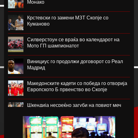
Монако
Крстевски го замени МЗТ Скопје со
Куманово
Силверстоун се враќа во календарот на
Мото ГП шампионатот
Винициус го продолжи договорот со Реал
Мадрид
Македонските кадети со победа го отворија
Европското Б првенство во Скопје
Шкендија несреќно загуби на првиот меч
против Хибернијан
Реал го официјализира рекордниот
трансфер на Диоманде