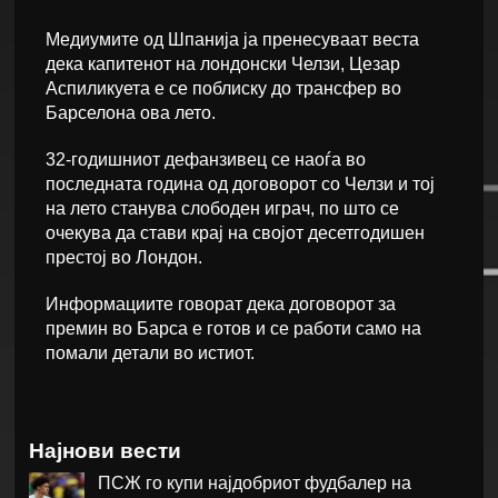
Медиумите од Шпанија ја пренесуваат веста
дека капитенот на лондонски Челзи, Цезар
Аспиликуета е се поблиску до трансфер во
Барселона ова лето.
32-годишниот дефанзивец се наоѓа во
последната година од договорот со Челзи и тој
на лето станува слободен играч, по што се
очекува да стави крај на својот десетгодишен
престој во Лондон.
Информациите говорат дека договорот за
премин во Барса е готов и се работи само на
помали детали во истиот.
Најнови вести
ПСЖ го купи најдобриот фудбалер на