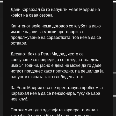
Дани Карвахал ќе го напушти Реал Мадрид на
крајот на оваа сезона.
Капитенот веќе нема договор со клубот, а иако
имаше најави за можни преговори за
продолжување на соработката, тоа нема да се
оствари.
Десниот бек на Реал Мадрид често се
соочуваше со повреди, а со оглед на тоа дека
има 34 години, јасно е дека не може да го даде
истиот придонес како претходно, па решил да ја
напушти екипата како слободен агент.
За Реал Мадрид ова не претставува проблем, а
Карвахал нема да се пензионира, туку ќе бара
нов клуб.
Поголемиот дел од својата кариера го минал
како фудбалер на Реал Мадрид, освен во