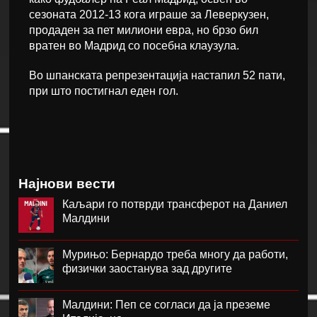
сезоната 2012-13 кога играше за Леверкузен,
продаден за пет милиони евра, но брзо бил
вратен во Мадрид со посебна клаузула.
Во шпанската репрезентација настапил 52 пати,
при што постигнал еден гол.
Најнови вести
Каљари го потврди трансферот на Даниел
Малдини
Мурињо: Бернардо треба многу да работи,
физички заостанува зад другите
Малдини: Пеп се согласи да ја преземе