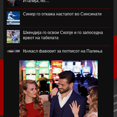
Италија, но…
Синер го откажа настапот во Синсинати
Шкендија го освои Скопје и го запоседна
врвот на табелата
Њукасл фаворит за потписот на Палиња
Атланта Јунајтед фаворит за потписот на
Мората
Ник Вајлер-Баб потпиша за Црвена Звезда
Скопје извлече големо реми со Струга Трим
Лум