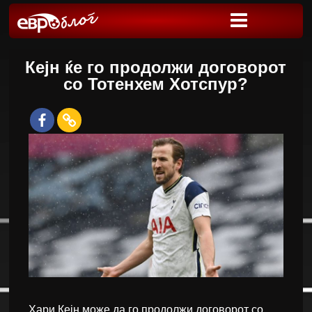
Кејн ќе го продолжи договорот
со Тотенхем Хотспур?
Хари Кејн може да го продолжи договорот со