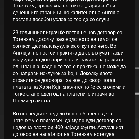
Тотенхем, пренесува весникот „Гардијан“ на
денешните страници, но капитенот на Англија
постави посебен услов за тоа да се случи.
28-годишниот играч ќе потпише нов договор со
Тотенхем доколку раководството на тимот се
согласи да има клаузула за откуп во него. Во
Англија, не постои практика да се вклучат такви
клаузули во договорите на играчите, за разлика
од Шпанија, каде што тоа е практика, но може да
се направи исклучок за Кејн. Доколку двете
страните се договорат за нов договор, тогаш
платата на Хари Кејн значително ќе се зголеми и
тој ќе стане еден од најплатените играчи во
Премиер лигата.
Во последните недели беше објавено дека
Тотенхем е подготвен да му понуди договор со
неделна плата од 400 илјади фунти. Актуелниот
договор на напаѓачот на Тотенхем истекува