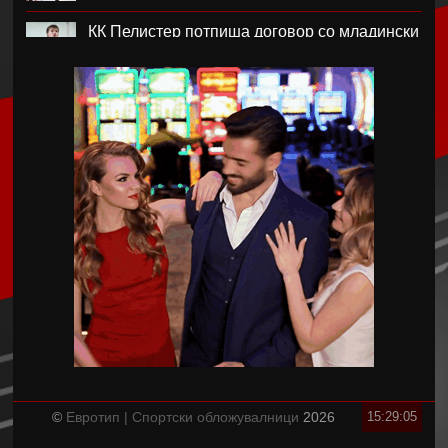
КК Пелистер потпиша договор со младински
репрезентативец
Магнес Аклиуш официјално претставен во
Париз
Мики ван де Вен се согласи на нов договор
со Тотенхем
Лина Ѓорческа го заврши настапот во
Лајпциг
Барса и Сити почнаа преговори за Родри,
испратена и првата понуда
Аргентинскиот фудбалски сојуз му даде
поддршка на Инфантино
©
Евротип | Спортски обложувалници
2026
15:29:05