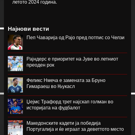
летото 2024 година.
Најнови вести
Пеп Чаварија од Рајо пред потпис со Челзи
Рајндерс е приоритет на Јуве во летниот
преоден рок
Феликс Нмеча е замената за Бруно
Гимараеш во Њукасл
Џејмс Трафорд трет најскап голман во
историјата на фудбалот
Македонските кадети ја победија
Португалија и ќе играат за деветтото место