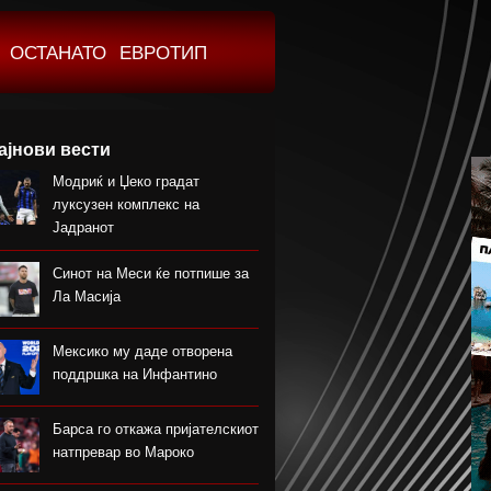
ОСТАНАТО
ЕВРОТИП
ајнови вести
Модриќ и Џеко градат
луксузен комплекс на
Јадранот
Синот на Меси ќе потпише за
Ла Масија
Мексико му даде отворена
поддршка на Инфантино
Барса го откажа пријателскиот
натпревар во Мароко