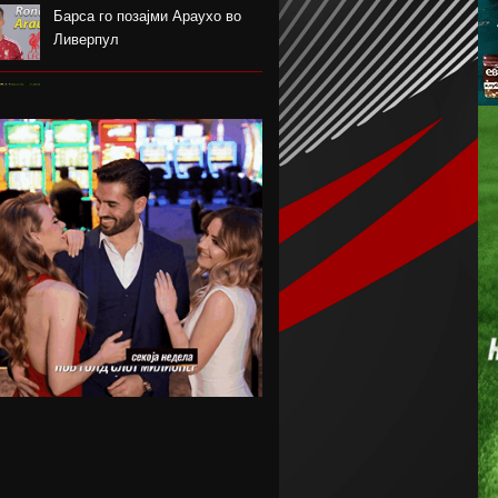
Барса го позајми Араухо во
Ливерпул
Надја Команечи по половина
век се врати во Монтреал
ФК Пелистер со заштитен
бренд по 81 година постоење !
Артета: Мојот Арсенал учи од
грешките
Лука Зидан се раздели со
Гранада
Џеронимо Рули е нов втор
голман на Сити
Струшкиот турнир спремен за