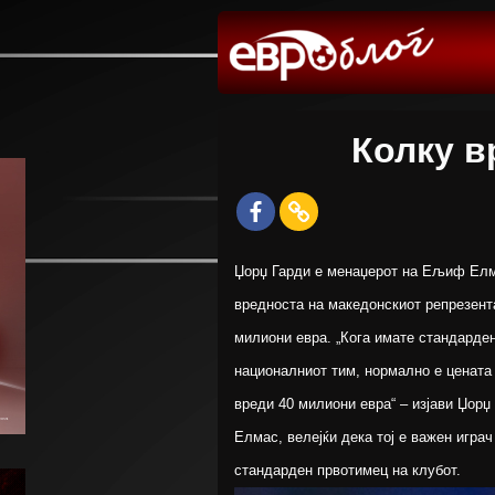
Колку 
Џорџ Гарди е менаџерот на Ељиф Елмас
вредноста на македонскиот репрезента
милиони евра. „Кога имате стандарден 
националниот тим, нормално е цената 
вреди 40 милиони евра“ – изјави Џорџ
Елмас, велејќи дека тој е важен играч
стандарден првотимец на клубот.