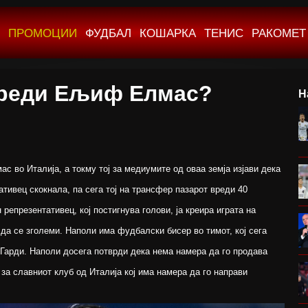
ПРОМОЦИИ
ФУДБАЛ
КОШАРКА
ТЕНИС
РАКОМЕТ
вреди Ељиф Елмас?
Н
 во Италија, а токму тој за медиумите од оваа земја изјави дека
тивец скокнала, па сега тој на трансфер пазарот вреди 40
репрезентативец, кој постигнува голови, ја креира играта на
да се зголеми. Наполи има фудбалски бисер во тимот, кој сега
 Гарди. Наполи досега потврди дека нема намера да го продава
 за славниот клуб од Италија кој има намера да го направи