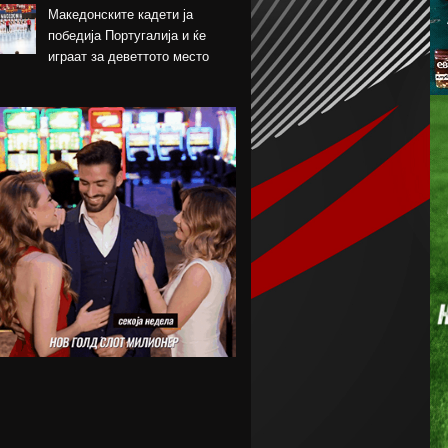
Македонските кадети ја
победија Португалија и ќе
играат за деветтото место
КК Пелистер потпиша договор
со младински
репрезентативец
Магнес Аклиуш официјално
претставен во Париз
Мики ван де Вен се согласи
на нов договор со Тотенхем
Лина Ѓорческа го заврши
настапот во Лајпциг
Барса и Сити почнаа
преговори за Родри,
испратена и првата понуда