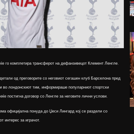
 ќе го комплетира трансферот на дефанзивецот Клемент Ленгле.
 детали од преговорите со неговиот сегашен клуб Барселона пред
и во лондонскиот тим, информираше популарниот спортски
ќе постигна договор со Ленгле за неговите лични услови.
ема официјална понуда до Џеси Лингард кој се раздели со
от интерес за играчот.