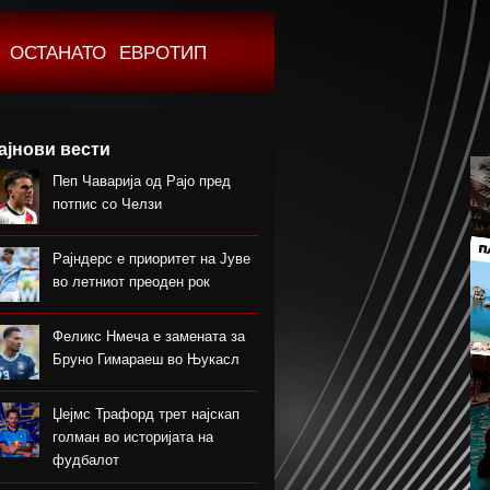
ОСТАНАТО
ЕВРОТИП
ајнови вести
Пеп Чаварија од Рајо пред
потпис со Челзи
Рајндерс е приоритет на Јуве
во летниот преоден рок
Феликс Нмеча е замената за
Бруно Гимараеш во Њукасл
Џејмс Трафорд трет најскап
голман во историјата на
фудбалот