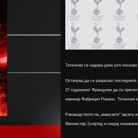
Тотенхем се надева дека што поскоро
Останува да се разјаснат последните
27-годишниот Французин да се пресел
новинар Фабрицио Романо. Тотенхем ве
Раководството на „мамузите“ засега н
Манчестер Јунајтед и покрај покажани