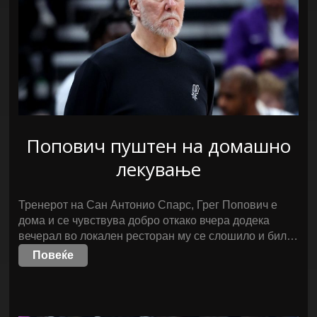
Попович пуштен на домашно
лекување
Тренерот на Сан Антонио Спарс, Грег Попович е
дома и се чувствува добро откако вчера додека
вечерал во локален ресторан му се слошило и бил…
Повеќе