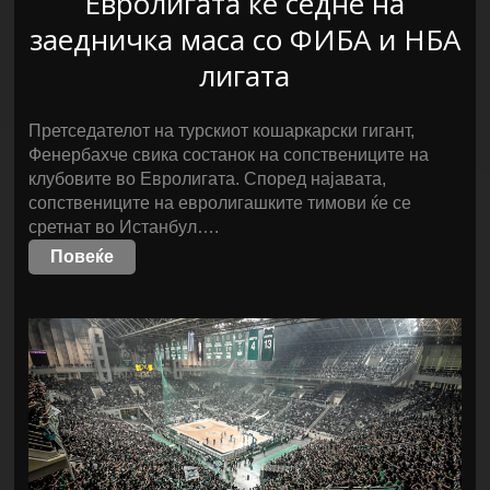
Евролигата ќе седне на
заедничка маса со ФИБА и НБА
лигата
Претседателот на турскиот кошаркарски гигант,
Фенербахче свика состанок на сопствениците на
клубовите во Евролигата. Според најавата,
сопствениците на евролигашките тимови ќе се
сретнат во Истанбул….
Повеќе