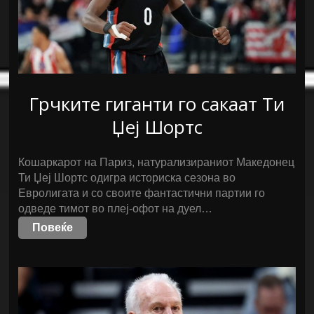
Грчките гиганти го сакаат Ти
Џеј Шортс
Кошаркарот на Париз, натурализираниот Македонец
Ти Џеј Шортс одигра историска сезона во
Евролигата и со своите фантастични партии го
одведе тимот во плеј-офот на дуел…
Повеќе