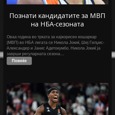
Познати кандидатите за МВП
на НБА-сезоната
Оваа година во трката за најкорисен кошаркар
(МВП) во НБА лигата се Никола Јокиќ, Шеј Гилџис-
Александер и Јанис Адетокумбо. Никола Јокиќ ја
заврши регуларната сезона…
Повеќе