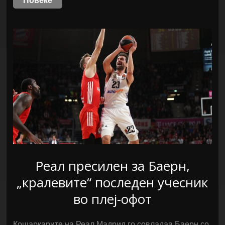
Повеќе
Реал пресилен за Баерн,
„кралевите“ последен учесник
во плеј-офот
Кошаркарите на Реал Мадрид го совладаа Баерн со