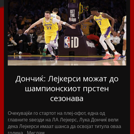
Дончиќ: Лејкерси можат до
шампионскиот прстен
сезонава
Очекувајќи го стартот на плеј-офот, една од
главните ѕвезди на ЛА Лејкерс, Лука Дончиќ вели
дека Лејкерси имаат шанса да освојат титула оваа
година. „Мислам…