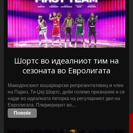
Шортс во идеалниот тим на
сезоната во Евролигата
Македонскиот кошаркарски репрезентативец и член
на Париз, Ти-Џеј Шортс, доби големо признание и се
најде во идеалната петорка на регуларниот дел на
Евролигата. Плејмејкерот во…
Повеќе