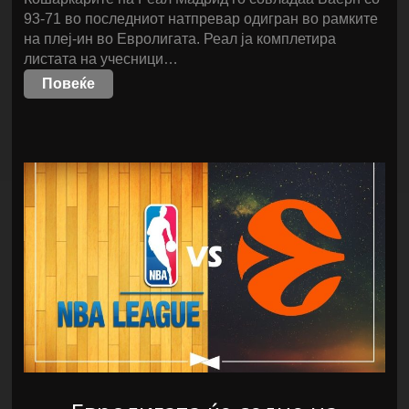
93-71 во последниот натпревар одигран во рамките
на плеј-ин во Евролигата. Реал ја комплетира
листата на учесници…
Повеќе