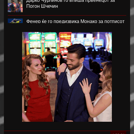
Дарко Чурлинов го впиша првенецот за
Погон Шчечин
Фенер ќе го предизвика Монако за потписот
на Лукаку
Челзи убедливо го надигра Милан во
Австралија
Кенан Јилдиз на листата на желби на
Арсенал
Фисник Аслани не ги мина лекарските
прегледи во РБ Лајпциг
Интер подобар од Јуве во тест меч во Перт
Хајмана Спор Кулубу е новиот клуб на
Александра Марковска