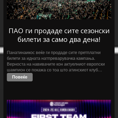
ПАО ги продаде сите сезонски
билети за само два дена!
Панатинаикос веќе ги продаде сите претплатни
билети за идната натпреварувачка кампања.
Верноста на навивачите кон актуелниот европски
шампион се покажа со тоа што атинскиот клуб…
Повеќе