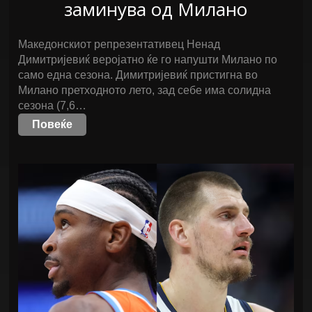
заминува од Милано
Македонскиот репрезентативец Ненад
Димитријевиќ веројатно ќе го напушти Милано по
само една сезона. Димитријевиќ пристигна во
Милано претходното лето, зад себе има солидна
сезона (7,6…
Повеќе