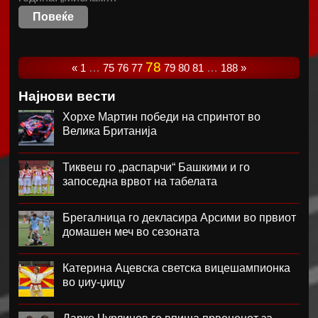
Повеќе
78
«
1
…
75
76
77
79
80
81
…
188
»
Најнови вести
Хорхе Мартин победи на спринтот во
Велика Британија
Тиквеш го „распарчи“ Башкими и го
запоседна врвот на табелата
Брегалница го декласира Арсими во првиот
домашен меч во сезоната
Катерина Ацевска светска вицешампионка
во џиу-џицу