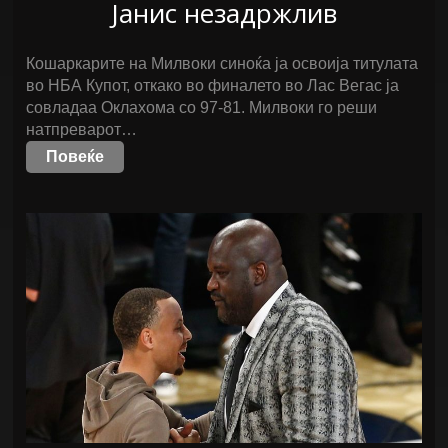
Јанис незадржлив
Кошаркарите на Милвоки синоќа ја освоија титулата
во НБА Купот, откако во финалето во Лас Вегас ја
совладаа Оклахома со 97-81. Милвоки го реши
натпреварот…
Повеќе