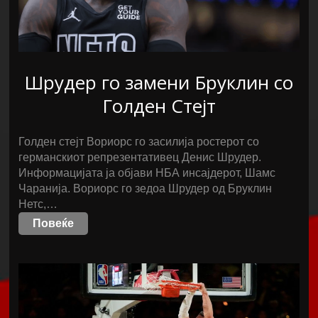
Шрудер го замени Бруклин со
Голден Стејт
Голден стејт Вориорс го засилија ростерот со
германскиот репрезентативец Денис Шрудер.
Информацијата ја објави НБА инсајдерот, Шамс
Чаранија. Вориорс го зедоа Шрудер од Бруклин
Нетс,…
Повеќе