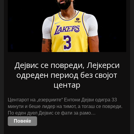
Дејвис се повреди, Лејкерси
одреден период без својот
центар
Центарот на „езерџиите“ Ентони Дејви одигра 33
минути и беше лидер на тимот, а тогаш се повреди.
По еден дуел Дејвис се фати за рамо…
Повеќе