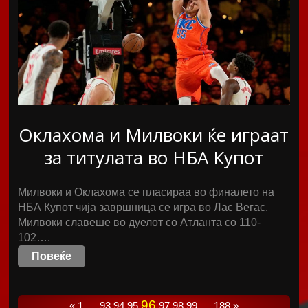
Оклахома и Милвоки ќе играат
за титулата во НБА Купот
Милвоки и Оклахома се пласираа во финалето на
НБА Купот чија завршница се игра во Лас Вегас.
Милвоки славеше во дуелот со Атланта со 110-
102….
Повеќе
96
«
1
…
93
94
95
97
98
99
…
188
»