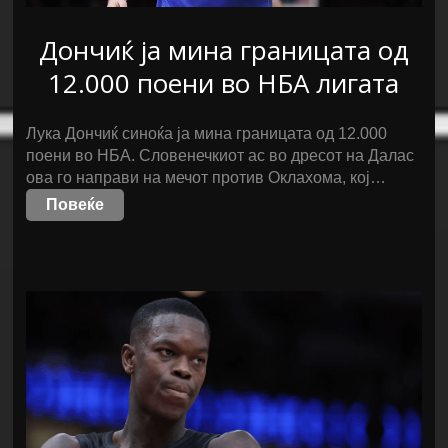
Дончиќ ја мина границата од
12.000 поени во НБА лигата
Лука Дончиќ синоќа ја мина границата од 12.000
поени во НБА. Словенечкиот ас во дресот на Далас
ова го направи на мечот против Оклахома, кој…
Повеќе