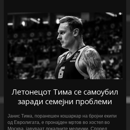
Летонецот Тима се самоубил
заради семејни проблеми
Јанис Тима, поранешен кошаркар на бројни екипи
од Евролигата, е пронајден мртов во хостел во
Москва, јавуваат локалните медиуми. Според