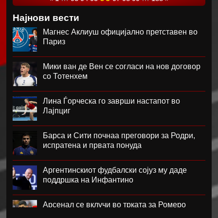
Најнови вести
Магнес Аклиуш официјално претставен во
Париз
Мики ван де Вен се согласи на нов договор
со Тотенхем
Лина Ѓорческа го заврши настапот во
Лајпциг
Барса и Сити почнаа преговори за Родри,
испратена и првата понуда
Аргентинскиот фудбалски сојуз му даде
поддршка на Инфантино
Арсенал се вклучи во трката за Ромеро