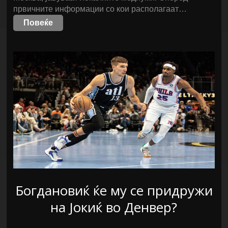
првичните информации со кои располагаат…
Повеќе
Богдановиќ ќе му се придружи
на Јокиќ во Денвер?