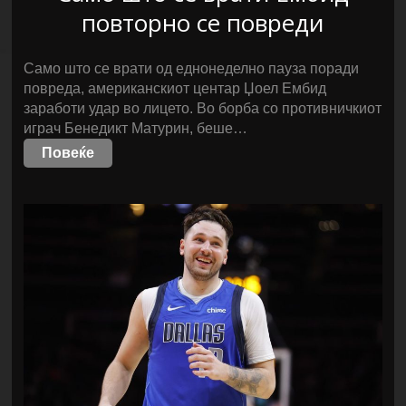
повторно се повреди
Само што се врати од еднонеделно пауза поради
повреда, американскиот центар Џоел Ембид
заработи удар во лицето. Во борба со противничкиот
играч Бенедикт Матурин, беше…
Повеќе