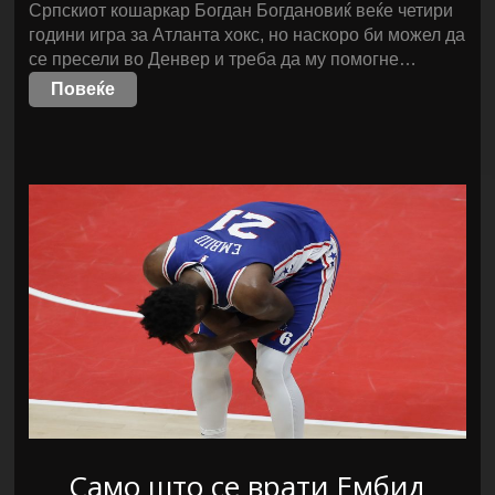
Српскиот кошаркар Богдан Богдановиќ веќе четири
години игра за Атланта хокс, но наскоро би можел да
се пресели во Денвер и треба да му помогне…
Повеќе
Само што се врати Ембид