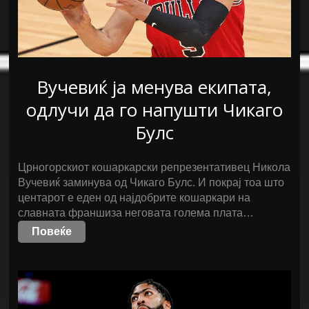
Вучевиќ ја менува екипата,
одлучи да го напушти Чикаго
Булс
Црногорскиот кошаркарски репрезентативец Никола
Вучевиќ заминува од Чикаго Булс. И покрај тоа што
центарот е еден од најдобрите кошаркари на
славната франшиза неговата голема плата…
Повеќе