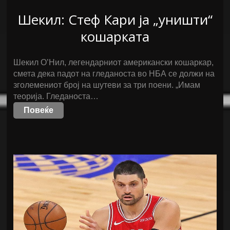
Шекил: Стеф Кари ја „уништи“
кошарката
Шекил О’Нил, легендарниот американски кошаркар,
смета дека падот на гледаноста во НБА се должи на
зголемениот број на шутеви за три поени. „Имам
теорија. Гледаноста…
Повеќе