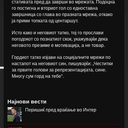
стативата пред да заврши во мрежата. Подоцна
го постигна и вториот гол со едноставна
завршница со глава во празната мрежа, откако
ја прими топката од центаршут.
Исто како и неговиот татко, тој го прослави
погодокот со познатиот скок, укажувајќи дека
неговото презиме е мотивација, а не товар.
Гордиот татко изјави на социјалните мрежи по
настапот на неговиот син, пишувајќи: „Честитки
за првите голови за репрезентацијата, сине.
Многу сум горд на тебе“.
Најнови вести
Перишиќ пред враќање во Интер