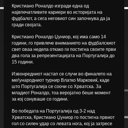
Кристиано Роналдо изгради една од
највпечатливите кариери во историјата на
фудбалот, а сега неговиот син започнува да ја
гради својата.
Кристиано Роналдо Џуниор, кој има само 14
години, го привлече вниманието на фудбалскиот
свет оваа недела откако ги постигна своите први
два гола за репрезентацијата на Португалија до
15 години.
Извонредниот настап се случи во финалето на
меѓународниот турнир Влатко Марковиќ, каде
што Португалија се соочи со Хрватска. За
младиот Роналдо, тоа веројатно беше момент
за кој сонуваше со години.
Во победата на Португалија од 3-2 над
Хрватска, Кристиано Џуниор го постигна првиот
гол со силен удар со левата нога, кој ја затресе