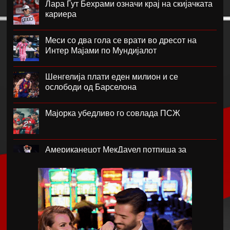
Лара Гут Бехрами означи крај на скијачката
кариера
Меси со два гола се врати во дресот на
Интер Мајами по Мундијалот
Шенгелија плати еден милион и се
ослободи од Барселона
Мајорка убедливо го совлада ПСЖ
Американецот МекДауел потпиша за
Пелистер
Проблемите надминати, Реал го договори
Диоманде
Мекгрегор: Моето колено е уништено