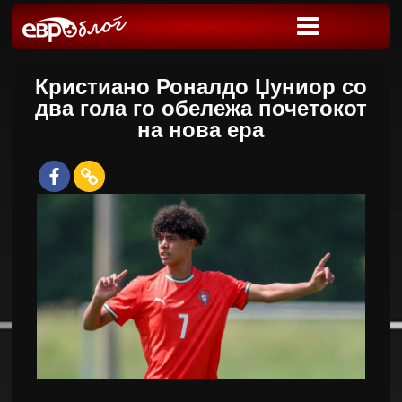
Кристиано Роналдо Џуниор со
два гола го обележа почетокот
на нова ера