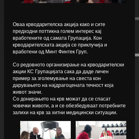
Оваа крводарителска акција како и сите
предходни поттикна голем интерес кај
вработените од самата Групација. Кон
крводарителската акција се приклучија и
вработени од Минт Финтек Груп.
Со редовното организирање на крводарителски
акции КС Групацијата сака да даде личен
пример за зголемување на свеста кон
дарувањето на најдрагоцената течност која
живот значи.
Со донирањето на крв можат да се спасат
човечки животи, а и се обезбедуваат потребните
залихи на крв за хитни медицински ситуации.