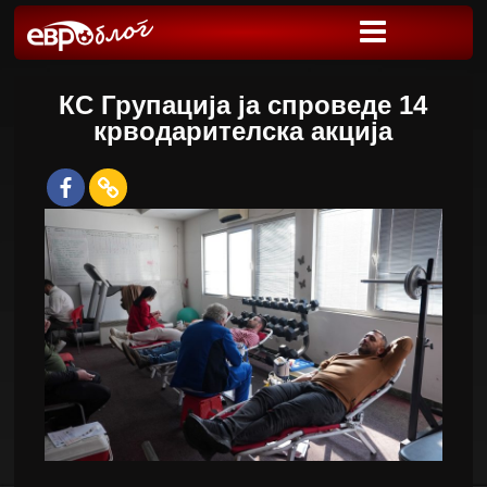
КС Групација ја спроведе 14
крводарителска акција