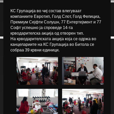
КС Групација во чиј состав влегуваат
компаниите Евротип, Голд Слот, Голд Фелициа,
Премиум Сејфти Солушн, 77 Ентертејмент и 77
Софт успешно ја спроведе 14-та
крводарителска акција од отворен тип.
На крводарителската акција која се одржа во
канцелариите на КС Групација во Битола се
собраа 39 крвни единици.