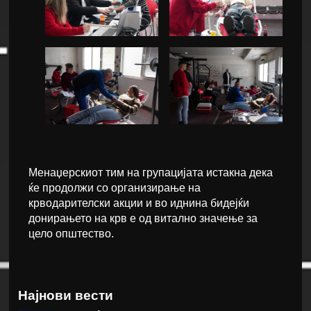
Менаџерскиот тим на групацијата истакна дека
ќе продолжи со организирање на
крводарителски акции и во иднина бидејќи
донирањето на крв е од витално значење за
цело општество.
Најнови вести