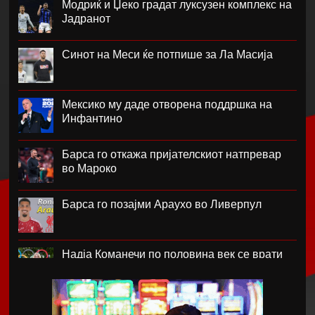
Модриќ и Џеко градат луксузен комплекс на
Јадранот
Синот на Меси ќе потпише за Ла Масија
Мексико му даде отворена поддршка на
Инфантино
Барса го откажа пријателскиот натпревар
во Мароко
Барса го позајми Араухо во Ливерпул
Надја Команечи по половина век се врати
во Монтреал
ФК Пелистер со заштитен бренд по 81