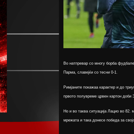
Во натпревар со многу борба фудбалер
Парма, славејќи со тесни 0-1.
Римјаните покажаа карактер и до три
првото полувреме црвен картон доби 
Но и во таква ситуација Лацио во 82. 
мрежата и така донесе победа за свој