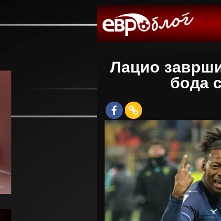
Лацио заврши
бода 