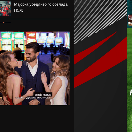
Мајорка убедливо го совлада
ПСЖ
Американецот МекДауел
потпиша за Пелистер
Проблемите надминати, Реал
го договори Диоманде
Мекгрегор: Моето колено е
уништено
Германецот Јаисле е нов
менаџер на Њукасл
Пелистер ги продолжи
договорите со Созовски и
Марковски