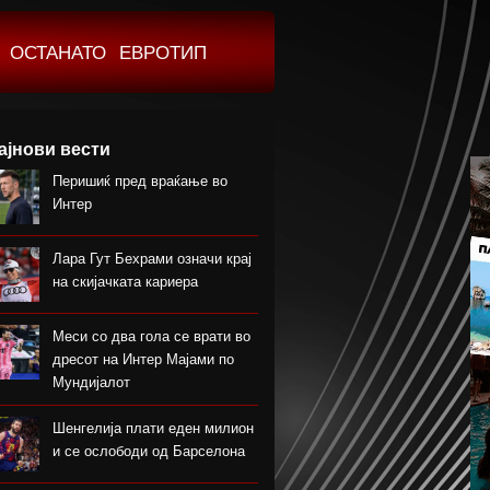
ОСТАНАТО
ЕВРОТИП
ајнови вести
Перишиќ пред враќање во
Интер
Лара Гут Бехрами означи крај
на скијачката кариера
Меси со два гола се врати во
дресот на Интер Мајами по
Мундијалот
Шенгелија плати еден милион
и се ослободи од Барселона