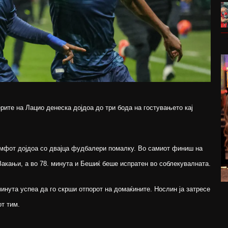
ите на Лацио денеска дојдоа до три бода на гостувањето кај
умфот дојдоа со двајца фудбалери помалку. Во самиот финиш на
Закањи, а во 78. минута и Бешиќ беше испратен во соблекувалната.
минута успеа да го скрши отпорот на домаќините. Нослин ја затресе
от тим.