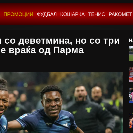
ПРОМОЦИИ
ФУДБАЛ
КОШАРКА
ТЕНИС
РАКОМЕТ
 со деветмина, но со три
Н
се враќа од Парма