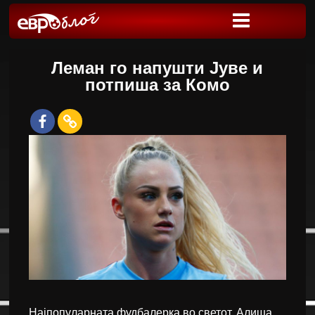
Леман го напушти Јуве и
потпиша за Комо
Најпопуларната фудбалерка во светот, Алиша