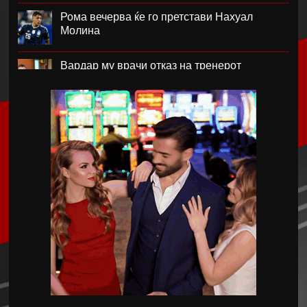
Рома вечерва ќе го претстави Нахуал
Молина
Вардар му врачи отказ на тренерот
Фабијани
Каљари го потврди трансферот на Даниел
Малдини
Мурињо: Бернардо треба многу да работи,
физички заостанува зад другите
Малдини: Пеп се согласи да ја преземе
Италија, но…
Синер го откажа настапот во Синсинати