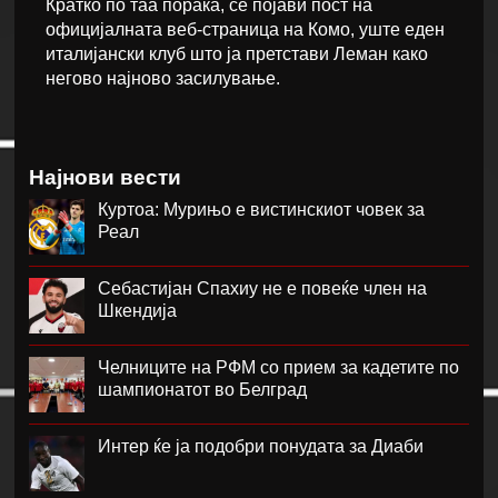
Кратко по таа порака, се појави пост на
официјалната веб-страница на Комо, уште еден
италијански клуб што ја претстави Леман како
негово најново засилување.
Најнови вести
Куртоа: Мурињо е вистинскиот човек за
Реал
Себастијан Спахиу не е повеќе член на
Шкендија
Челниците на РФМ со прием за кадетите по
шампионатот во Белград
Интер ќе ја подобри понудата за Диаби