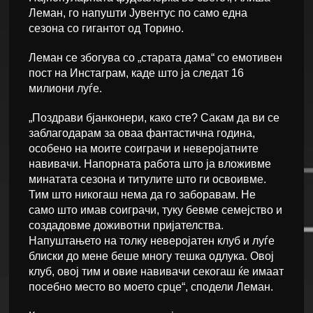
Леман, го напушти Јувентус по само една
сезона со гигантот од Торино.
Леман се збогува со „старата дама“ со емотивен
пост на Инстаграм, каде што ја следат 16
милиони луѓе.
„Поздрави бјанконери, како сте? Сакам да ви се
заблагодарам за оваа фантастична година,
особено на моите соиграчи и неверојатните
навивачи. Напорната работа што ја вложивме
минатата сезона и титулите што ги освоивме.
Тим што никогаш нема да го заборавам. Не
само што имав соиграчи, туку бевме семејство и
создадовме доживотни пријателства.
Напуштањето на толку неверојатен клуб и луѓе
блиски до мене беше многу тешка одлука. Овој
клуб, овој тим и овие навивачи секогаш ќе имаат
посебно место во моето срце“, сподели Леман.