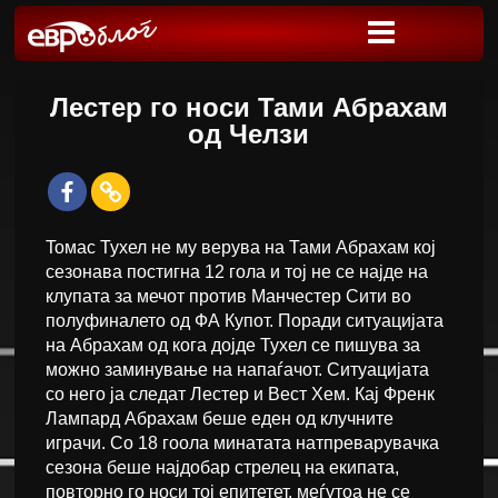
Лестер го носи Тами Абрахам
од Челзи
Toмас Тухел не му верува на Тами Абрахам кој
сезонава постигна 12 гола и тој не се најде на
клупата за мечот против Манчестер Сити во
полуфиналето од ФА Купот. Поради ситуацијата
на Абрахам од кога дојде Тухел се пишува за
можно заминување на напаѓачот. Ситуацијата
со него ја следат Лестер и Вест Хем. Кај Френк
Лампард Абрахам беше еден од клучните
играчи. Со 18 гоола минатата натпреварувачка
сезона беше најдобар стрелец на екипата,
повторно го носи тој епитетет, меѓутоа не се