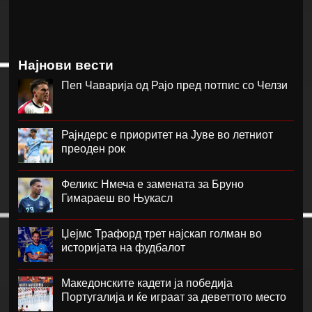
Најнови вести
Пеп Чаварија од Рајо пред потпис со Челзи
Рајндерс е приоритет на Јуве во летниот
преоден рок
Феликс Нмеча е замената за Бруно
Гимараеш во Њукасл
Џејмс Трафорд трет најскап голман во
историјата на фудбалот
Македонските кадети ја победија
Португалија и ќе играат за деветтото место