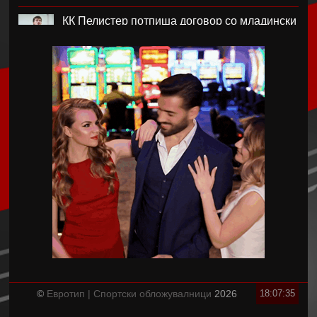
КК Пелистер потпиша договор со младински
репрезентативец
Магнес Аклиуш официјално претставен во
Париз
Мики ван де Вен се согласи на нов договор
со Тотенхем
Лина Ѓорческа го заврши настапот во
Лајпциг
Барса и Сити почнаа преговори за Родри,
испратена и првата понуда
Аргентинскиот фудбалски сојуз му даде
поддршка на Инфантино
©
Евротип | Спортски обложувалници
2026
18:07:36