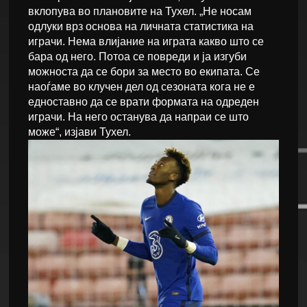
вклопува во плановите на Тухел. „Не носам
одлуки врз основа на личната статистика на
играчи. Нема влијание на играта какво што се
бара од него. Потоа се повреди и ја изгуби
можноста да се бори за место во екипата. Се
наоѓаме во клучен дел од сезоната кога не е
едноставно да се врати формата на одреден
играчи. На него останува да напраи се што
може“, изјави Тухел.