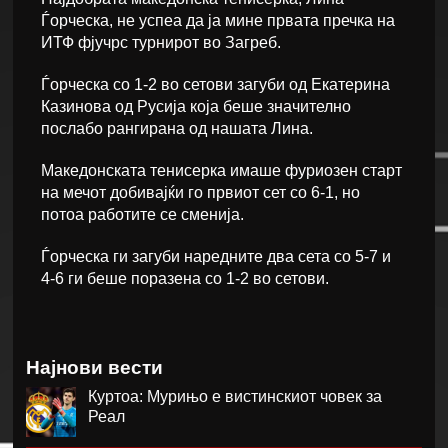
Ѓорческа, не успеа да ја мине првата пречка на
ИТФ фјучрс турнирот во Загреб.
Ѓорческа со 1-2 во сетови загуби од Екатерина
Казинова од Русија која беше значително
послабо рангирана од нашата Лина.
Македонската тенисерка имаше фуриозен старт
на мечот добивајќи го првиот сет со 6-1, но
потоа работите се сменија.
Ѓорческа ги загуби наредните два сета со 5-7 и
4-6 ги беше поразена со 1-2 во сетови.
Најнови вести
Куртоа: Мурињо е вистинскиот човек за
Реал