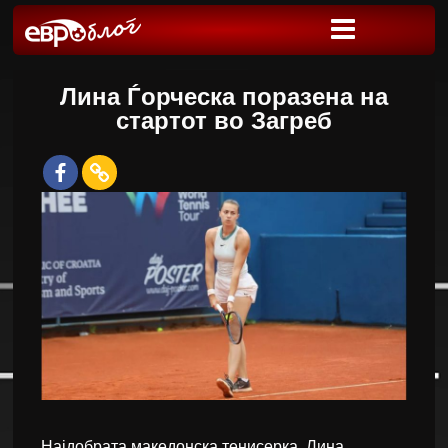
Лина Ѓорческа поразена на
стартот во Загреб
Најдобрата македонска тенисерка, Лина