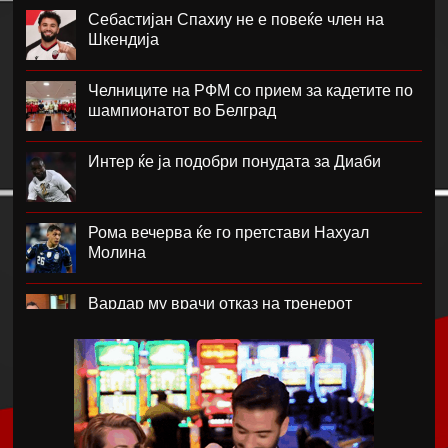
Себастијан Спахиу не е повеќе член на
Шкендија
Челниците на РФМ со прием за кадетите по
шампионатот во Белград
Интер ќе ја подобри понудата за Диаби
Рома вечерва ќе го претстави Нахуал
Молина
Вардар му врачи отказ на тренерот
Фабијани
Каљари го потврди трансферот на Даниел
Малдини
Мурињо: Бернардо треба многу да работи,