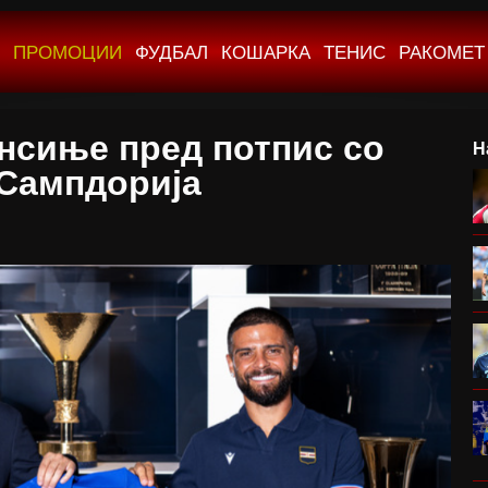
ПРОМОЦИИ
ФУДБАЛ
КОШАРКА
ТЕНИС
РАКОМЕТ
нсиње пред потпис со
Н
Сампдорија