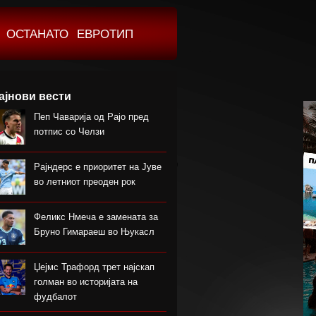
ОСТАНАТО
ЕВРОТИП
ајнови вести
Пеп Чаварија од Рајо пред
потпис со Челзи
Рајндерс е приоритет на Јуве
во летниот преоден рок
Феликс Нмеча е замената за
Бруно Гимараеш во Њукасл
Џејмс Трафорд трет најскап
голман во историјата на
фудбалот