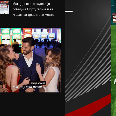
Македонските кадети ја
победија Португалија и ќе
играат за деветтото место
КК Пелистер потпиша договор
со младински
репрезентативец
Магнес Аклиуш официјално
претставен во Париз
Мики ван де Вен се согласи
на нов договор со Тотенхем
Лина Ѓорческа го заврши
настапот во Лајпциг
Барса и Сити почнаа
преговори за Родри,
испратена и првата понуда