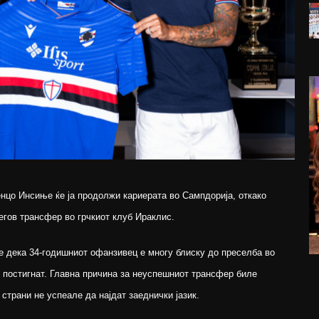
нцо Инсиње ќе ја продолжи кариерата во Сампдорија, откако
егов трансфер во грчкиот клуб Ираклис.
 дека 34-годишниот офанзивец е многу блиску до преселба во
е постигнат. Главна причина за неуспешниот трансфер биле
страни не успеале да најдат заеднички јазик.