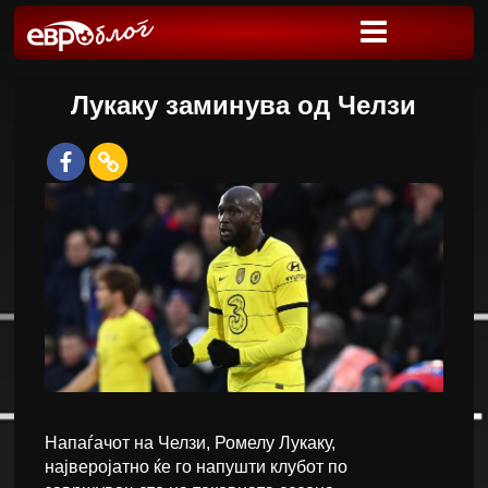
Лукаку заминува од Челзи
Напаѓачот на Челзи, Ромелу Лукаку,
најверојатно ќе го напушти клубот по