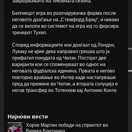
завршувањето на тековната сезона.
Белгиецот игра во разочарувачка форма после
неговото доаѓање на „Стемфорд Бриџ“, и никако
да се вклопи во системот на игра кој го форсира
тренерот Тухел.
Според информациите кои доаѓаат од Лондон,
Лукаку не крие дека направил грешка што ја
прифатил понудата од Челзи. Постојат две
варијанти кои се споменуваат во однос на
неговата фудбалска идинина. Првата е негово
повторно враќање во Интер каде настапуваше
пред да премине во Челзи, а втората солуција е
негов трансфер во Тотенхем кај Антонио Конте.
Најнови вести
Хорхе Мартин победи на спринтот во
Велика Британија