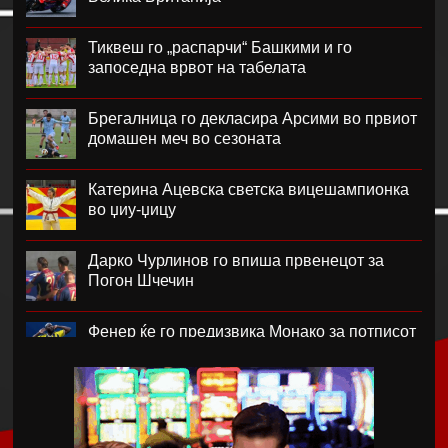
Тиквеш го „распарчи“ Башкими и го
запоседна врвот на табелата
Брегалница го декласира Арсими во првиот
домашен меч во сезоната
Катерина Ацевска светска вицешампионка
во џиу-џицу
Дарко Чурлинов го впиша првенецот за
Погон Шчечин
Фенер ќе го предизвика Монако за потписот
на Лукаку
Челзи убедливо го надигра Милан во
Австралија