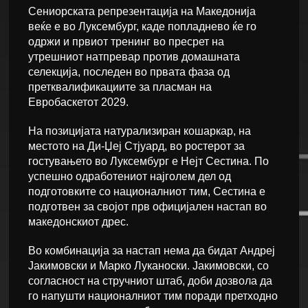
Сениорската репрезентација на Македонија
веќе е во Луксембург, каде попладнево ќе го
одржи и првиот тренинг во пресрет на
утрешниот натпревар против домашната
селекција, последен во првата фаза од
претквалификациите за пласман на
Евробаскетот 2029.
На позицијата натурализиран кошаркар, на
местото на Ди-Џеј Стјуард, во ростерот за
гостувањето во Луксембург е Нејт Сестина. По
успешно одработениот најголем дел од
подготовките со националниот тим, Сестина е
подготвен за својот прв официјален настап во
македонскиот дрес.
Во комбинација за настап нема да бидат Андреј
Јакимовски и Марко Луканоски. Јакимовски, со
согласност на стручниот штаб, доби дозвола да
го напушти националниот тим поради претходно