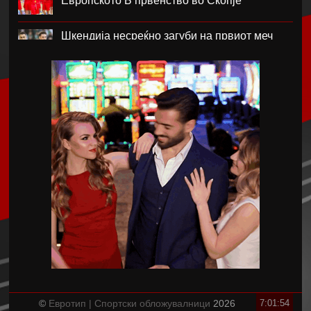
Европското Б првенство во Скопје
Шкендија несреќно загуби на првиот меч
против Хибернијан
Реал го официјализира рекордниот
трансфер на Диоманде
Томас Волкап преговара со Дубаи
Перишиќ дал согласност за враќање во
Интер
Лусаил го претстави Георг Стојановски
Кадетите ги совладаа Фарските Острови и
обезбедија Мундијал
©
Евротип | Спортски обложувалници
2026
7:01:54