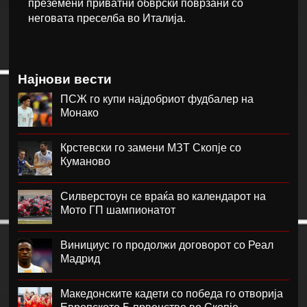
преземени приватни обврски поврзани со
неговата преселба во Италија.
Најнови вести
ПСЖ го купи најдобриот фудбалер на
Монако
Крстевски го замени МЗТ Скопје со
Куманово
Силверстоун се враќа во календарот на
Мото ГП шампионатот
Винициус го продолжи договорот со Реал
Мадрид
Македонските кадети со победа го отворија