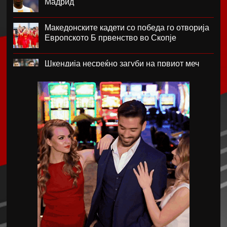
Мадрид
Македонските кадети со победа го отворија
Европското Б првенство во Скопје
Шкендија несреќно загуби на првиот меч
против Хибернијан
Реал го официјализира рекордниот
трансфер на Диоманде
Томас Волкап преговара со Дубаи
Перишиќ дал согласност за враќање во
Интер
Лусаил го претстави Георг Стојановски