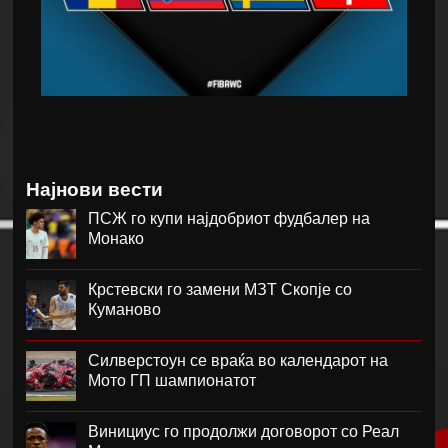
Најнови вести
ПСЖ го купи најдобриот фудбалер на
Монако
Крстевски го замени МЗТ Скопје со
Куманово
Силверстоун се враќа во календарот на
Мото ГП шампионатот
Винициус го продолжи договорот со Реал