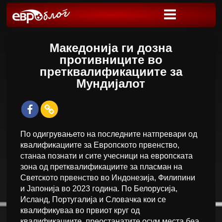
Македонија ги дозна
противниците во
претквалификациите за
Мундијалот
По одигрувањето на последните натпревари од
квалификациите за Европското првенство,
станаа познати и сите учесници на европската
зона од претквалификациите за пласман на
Светското првенство во Индонезија, Филипини
и Јапонија во 2023 година. По Белорусија,
Исланд, Португалија и Словачка кои се
квалификуваа во првиот круг од
квалификациите, преостанатите осум места беа