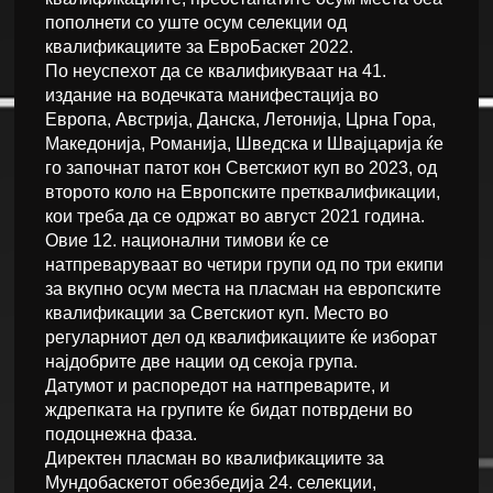
пополнети со уште осум селекции од
квалификациите за ЕвроБаскет 2022.
По неуспехот да се квалификуваат на 41.
издание на водечката манифестација во
Европа, Австрија, Данска, Летонија, Црна Гора,
Македонија, Романија, Шведска и Швајцарија ќе
го започнат патот кон Светскиот куп во 2023, од
второто коло на Европските претквалификации,
кои треба да се одржат во август 2021 година.
Овие 12. национални тимови ќе се
натпреваруваат во четири групи од по три екипи
за вкупно осум места на пласман на европските
квалификации за Светскиот куп. Место во
регуларниот дел од квалификациите ќе изборат
најдобрите две нации од секоја група.
Датумот и распоредот на натпреварите, и
ждрепката на групите ќе бидат потврдени во
подоцнежна фаза.
Директен пласман во квалификациите за
Мундобаскетот обезбедија 24. селекции,