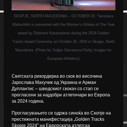
SKOPJE, NORTH MACEDONIA – OCTOBER 26: Yaroslava
Mahuchikh is presented with the Women’s Athlete of The Year
award by Dobromir Karamarinov during the 2024 Golden
Tracks Award Ceremony on October 26, 2024 in Skopje, North
Macedonia. (Photo by Srdjan Stevanovic/Getty Images for
European Athletics)
Светската рекордерка во скок во височина
Јарослава Махучик од Украина и Арман
Дуплантис – шведскиот скокач со стап се
прогласени за најдобри атлетичари во Европа
за 2024 година.
Прогласувањето се одржа синоќа во Скопје на
престижната манифестација „Golden Tracks
Skopje 2024” на Европската атлетска