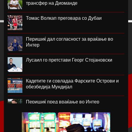
трансфер на Диоманде
Томас Волкап преговара со Дубаи
Перишиќ дал согласност за враќање во
Интер
Лусаил го претстави Георг Стојановски
Кадетите ги совладаа Фарските Острови и
обезбедија Мундијал
Перишиќ пред враќање во Интер
Лара Гут Бехрами означи крај на скијачката
кариера