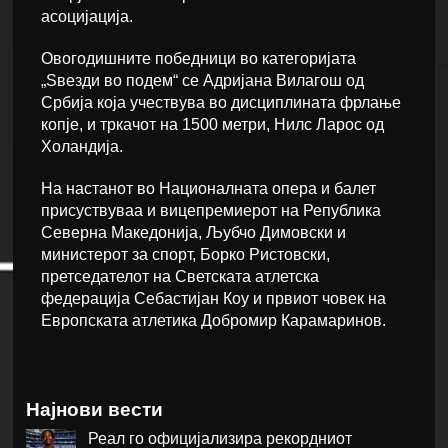
асоцијација.
Овогодишните победници во категоријата
„Ѕвезди во подем“ се Адријана Вилагош од
Србија која учествува во дисциплината фрлање
копје, и тркачот на 1500 метри, Нилс Ларос од
Холандија.
На настанот во Националната опера и балет
присуствуваа и вицепремиерот на Република
Северна Македонија, Љубчо Димовски и
министерот за спорт, Борко Ристовски,
претседателот на Светската атлетска
федерација Себастијан Коу и првиот човек на
Европската атлетика Добромир Карамаринов.
Најнови вести
Реал го официјализира рекордниот