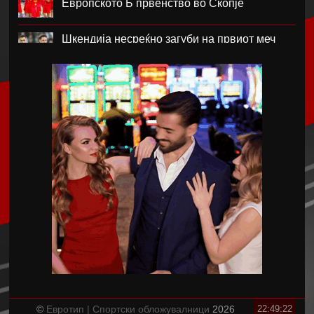
Европското Б првенство во Скопје
Шкендија несреќно загуби на првиот меч
против Хибернијан
Реал го официјализира рекордниот
трансфер на Диоманде
Томас Волкап преговара со Дубаи
Перишиќ дал согласност за враќање во
Интер
Лусаил го претстави Георг Стојановски
Кадетите ги совладаа Фарските Острови и
обезбедија Мундијал
©
Евротип | Спортски обложувалници
2026
22:49:23