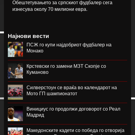
Обештетувањето за српскиот фудбалер сега
изнесува околу 70 милиони евра.
Најнови вести
ПСЖ го купи најдобриот фудбалер на
Монако
Крстевски го замени МЗТ Скопје со
Куманово
Силверстоун се враќа во календарот на
Мото ГП шампионатот
Винициус го продолжи договорот со Реал
Мадрид
Македонските кадети со победа го отворија