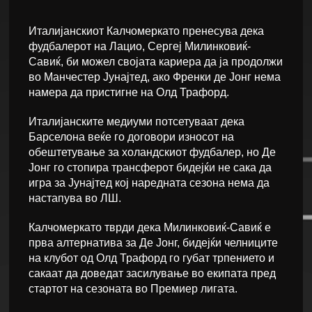
Италијанскиот Калчомеркато пренесува дека
фудбалерот на Лацио, Сергеј Милинковиќ-
Савиќ, би можел својата кариера да ја продолжи
во Манчестер Јунајтед, ако Френки де Јонг нема
намера да пристигне на Олд Трафорд.
Италијанските медиуми потсетуваат дека
Барселона веќе го договори износот на
обештетување за холандскиот фудбалер, но Де
Јонг го стопира трансферот бидејќи не сака да
игра за Јунајтед кој наредната сезона нема да
настапува во ЛШ.
Калчомеркато тврди дека Милинковиќ-Савиќ е
прва алтернатива за Де Јонг, бидејќи челниците
на клубот од Олд Трафорд го губат трпението и
сакаат да доведат засилување во екипата пред
стартот на сезоната во Премиер лигата.