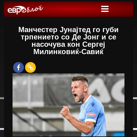
Манчестер Јунајтед го губи
трпението со Де Јонг и се
насочува кон Сергеј
Милинковиќ-Савиќ