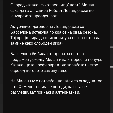
Според каталонскиот весник „Спорт“, Милан
сака да го ангажира Роберт Левандовски во
јануарскиот преоден рок.
Актуелниот договор на Левандовски со
Барселона истекува по крајот на оваа сезона.
Тој преферира да го испочитува цел, а потоа да
замине како слободен играч.
Барселона би била отворена за негова
продажба доколку Милан има интересна понуда,
Каталонците преферираат да заработат некое
евро од неговото заминување.
На Милан му е потребен напаѓач со оглед на тоа
што Хименез не им се погоди, па сега се
разгледвуаат поинакви алтернативи.