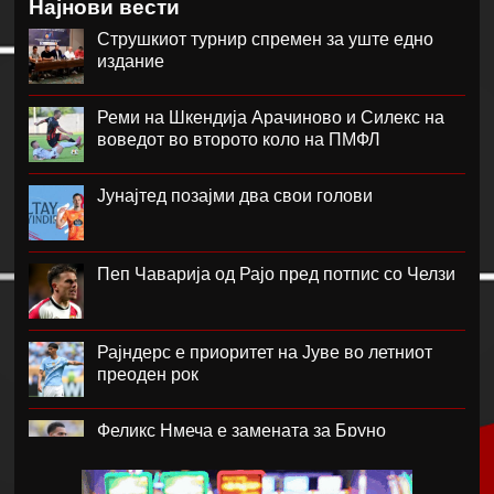
Најнови вести
Струшкиот турнир спремен за уште едно
издание
Реми на Шкендија Арачиново и Силекс на
воведот во второто коло на ПМФЛ
Јунајтед позајми два свои голови
Пеп Чаварија од Рајо пред потпис со Челзи
Рајндерс е приоритет на Јуве во летниот
преоден рок
Феликс Нмеча е замената за Бруно
Гимараеш во Њукасл