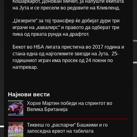
Кошаркарот, Донован Мичел, ја напушти екипата
на Јута и се пресели во редовите на Кливленд.
„Џезерите“ за тој трансфер ќе добијат дури три
играчи на „кавалирс“ и правото да одберат три
пика од првата рунда на драфтот.
Бекот во НБА лигата пристигна во 2017 година и
стана една од најголемите ѕвезди на Јута. 25-
годишниот играч има просек од 24 поени по
натпревар.
Најнови вести
Хорхе Мартин победи на спринтот во
Велика Британија
Тиквеш го „распарчи“ Башкими и го
запоседна врвот на табелата