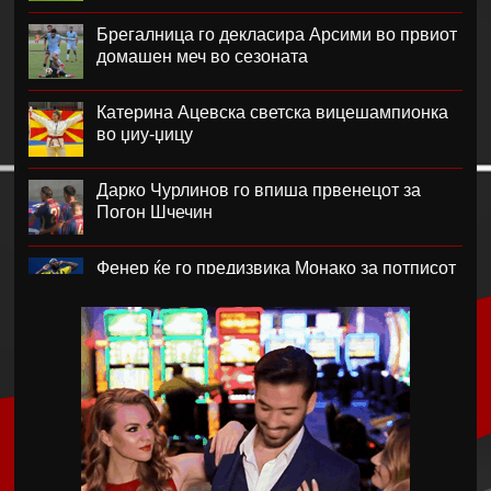
Брегалница го декласира Арсими во првиот
домашен меч во сезоната
Катерина Ацевска светска вицешампионка
во џиу-џицу
Дарко Чурлинов го впиша првенецот за
Погон Шчечин
Фенер ќе го предизвика Монако за потписот
на Лукаку
Челзи убедливо го надигра Милан во
Австралија
Кенан Јилдиз на листата на желби на
Арсенал