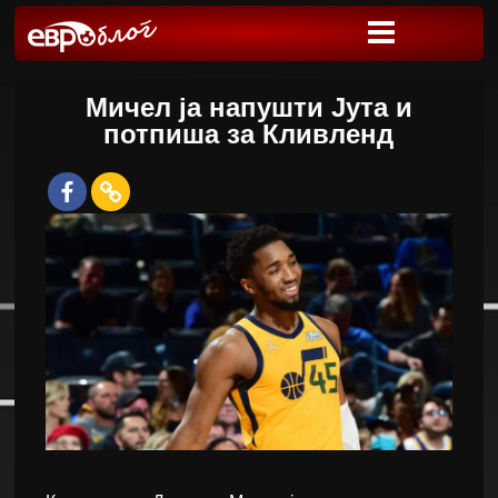
Мичел ја напушти Јута и
потпиша за Кливленд