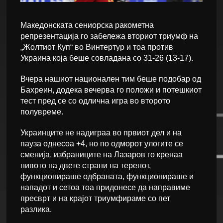
Македонската сениорска ракометна
репрезентација го забележа вториот триумф на
„Жолтиот Куп“ во Винтертур и тоа против
Украина која беше совладана со 31-26 (13-17).
Вчера нашиот национален тим беше подобар од
Бахреин, додека вечерва го положи и потешкиот
тест пред се со одлична игра во второто
полувреме.
Украинците не надиграа во првиот дел и на
пауза однесоа +4, но по одморот улогите се
сменија, избраниците на Лазаров го кренаа
нивото на двете страни на теренот,
функционираше одбраната, функционираше и
нападот и сетоа тоа придонесе да направиме
пресврт и на крајот триумфираме со пет
разлика.