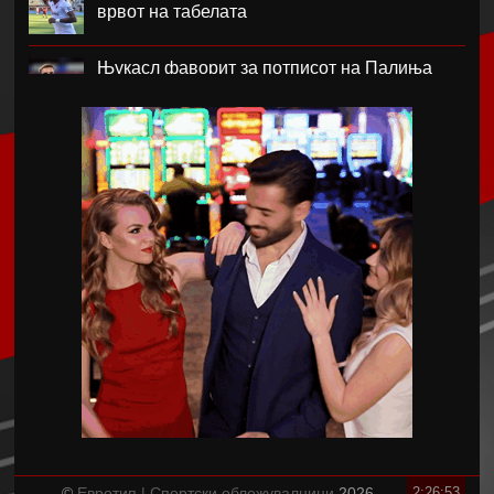
врвот на табелата
Њукасл фаворит за потписот на Палиња
Атланта Јунајтед фаворит за потписот на
Мората
Ник Вајлер-Баб потпиша за Црвена Звезда
Скопје извлече големо реми со Струга Трим
Лум
Барса сака да го замени Араухо со Ромеро
Исмаел Бенасер си замина од Милан
©
Евротип | Спортски обложувалници
2026
2:26:53