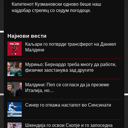
Капитенот Кузмановски одново беше наш
најдобар стрелец со седум погодоци.
Најнови вести
Каљари го потврди трансферот на Даниел
Малдини
Мурињо: Бернардо треба многу да работи,
физички заостанува зад другите
Малдини: Пеп се согласи да ја преземе
Италија, но…
Синер го откажа настапот во Синсинати
Шкендија го освои Скопје и го запоседна