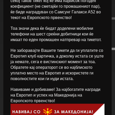
секој таков тикет кој ќе има највисок погоден
коефициент (не сметајќи го промашениот пар),
ќе биде наградуван со Самсунг Галакси А52 во
текот на Европското првенство!
Тоа значи дека ќе бидат доделени мобилни
телефони на шест среќни добитници кои ќе
имаат по еден промашен натпревар на тикетот.
Не заборавајте Вашите тикети да ги уплатите со
Евротип клуб картичка, а доколку истата се уште
ја немате, сега е вистинскиот момент за тоа.
Обратете кај операторот се во најблиското
уплатно место на Евротип и искористете ги
поволностите кои ги нуди истата.
Навиваме и добиваме! За најбогатите награди
на Евротип и успех на Македонија на
Европското првенство!