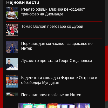
Најнови вести
Реал го официјализира рекордниот
трансфер на Диоманде
Томас Волкап преговара со Дубаи
Перишиќ дал согласност за враќање во
Интер
Лусаил го претстави Георг Стојановски
Кадетите ги совладаа Фарските Острови и
обезбедија Мундијал
Перишиќ пред враќање во Интер