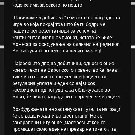
каде ќе има за секого по нешто!
„Навиваме и добиваме“ е мотото на наградната
игра во која покрај тоа што ќе ги бодриме
нашите репрезентативци за успех на
континенталниот шампионат, истата ќе биде
можност за освојување на одлични награди кои
Ве очекуваат во текот на целиот месец!
Најсреќните двајца добитници, односно оние
кои во текот на Европското првенство ќе имаат
тикети со највисок погоден коефициент во
регуларна уплата и еден со највисок
коефициент од понудата за обложување во
живо, ќе бидат наградени со вреден четирицикл!
Возбудувањата не застануваат тука, па награди
ќе се доделуваат и во шест етапи! Не се
заборавени ниту оние „малерозни“ кои ќе
промашат само еден натпревар на тикетот, па