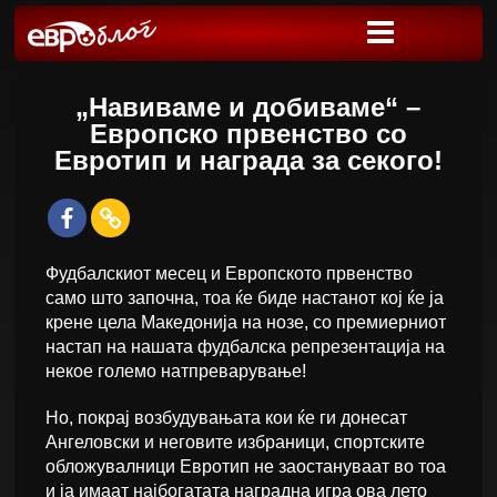
„Навиваме и добиваме“ –
Европско првенство со
Евротип и награда за секого!
Фудбалскиот месец и Европското првенство
само што започна, тоа ќе биде настанот кој ќе ја
крене цела Македонија на нозе, со премиерниот
настап на нашата фудбалска репрезентација на
некое големо натпреварување!
Но, покрај возбудувањата кои ќе ги донесат
Ангеловски и неговите избраници, спортските
обложувалници Евротип не заостануваат во тоа
и ја имаат најбогатата наградна игра ова лето