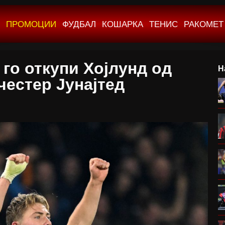
ПРОМОЦИИ
ФУДБАЛ
КОШАРКА
ТЕНИС
РАКОМЕТ
 го откупи Хојлунд од
Н
честер Јунајтед