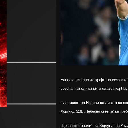
Наполи, на коло до крајот на сезонат
сезона. Наполитанците славеа кај Пиза
Пласманот на Наполи во Лигата на ша
Хојлунд (23). „Небесно сините“ ќе тре
„Црвените ѓаволи“, за Хојлунд, на Ата