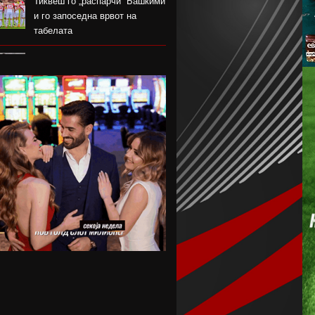
Тиквеш го „распарчи“ Башкими
и го запоседна врвот на
табелата
Брегалница го декласира
Арсими во првиот домашен
меч во сезоната
Катерина Ацевска светска
вицешампионка во џиу-џицу
Дарко Чурлинов го впиша
првенецот за Погон Шчечин
Фенер ќе го предизвика
Монако за потписот на Лукаку
Челзи убедливо го надигра
Милан во Австралија