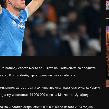
а, го потврди своето место во Лигата на шампионите за следната
 со 3:0 и го обезбедија второто место на табелата.
мпионите, автоматски ја активираше откупната клаузула за Расмус
ба да му исплататат 44.000.000 евра на Манчестер Јунајтед.
ланта и платија астрономски 80.000.000 во летото 2023 година.