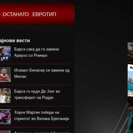
ОСТАНАТО
ЕВРОТИП
ајнови вести
Барса сака да го замени
Араухо со Ромеро
Исмаел Бенасер си замина од
Милан
Барса го нуди Де Јонг во
трансферот на Родри
Хорхе Мартин победи на
спринтот во Велика Британија