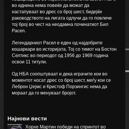
во иднина нема повеќе да можат да
настапуваат во дрес со број шест, бидејќи
раководството на лигата одлучи да го повлече
тој број во чест на неодамна починатиот Бил
Расел.
Легендарниот Расел е еден од најдобрите
кошаркари во историјата. Тој со тимот на Бостон
Селтикс во периодот од 1956 до 1969 година
освои 11 титули.
Од НБА соопштуваат и дека играчите кои во
моментот носат дрес со број шест, меѓу кои се
Леброн Џејмс и Кристоф Порзингис нема да
мораат да го менуваат бројот.
Најнови вести
Хорхе Мартин победи на спринтот во