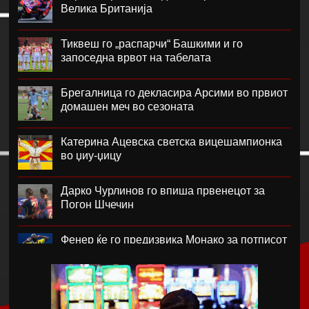
Велика Британија
Тиквеш го „распарчи“ Башкими и го
запоседна врвот на табелата
Брегалница го декласира Арсими во првиот
домашен меч во сезоната
Катерина Ацевска светска вицешампионка
во џиу-џицу
Дарко Чурлинов го впиша првенецот за
Погон Шчечин
Фенер ќе го предизвика Монако за потписот
на Лукаку
Челзи убедливо го надигра Милан во
Австралија