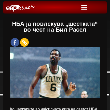
НБА ја повлекува „шестката“
во чест на Бил Расел
Кошаркарите во најсилната лига на светот НБА,