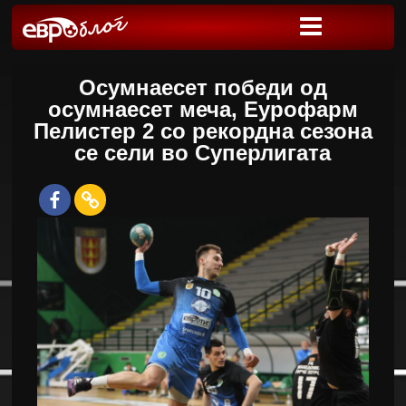
Осумнаесет победи од
осумнаесет меча, Еурофарм
Пелистер 2 со рекордна сезона
се сели во Суперлигата