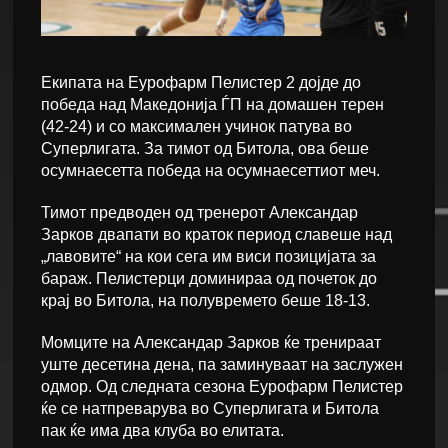
Екипата на Еурофарм Пелистер 2 дојде до
победа над Македонија ЃП на домашен терен
(42-24) и со максимален учинок патува во
Суперлигата. За тимот од Битола, ова беше
осумнаесетта победа на осумнаесеттиот меч.
Тимот предводен од тренерот Александар
Зарков двапати во краток период славеше над
„лавовите“ на кои сега им виси позицијата за
бараж. Пелистерци доминираа од почеток до
крај во Битола, на полувремето беше 18-13.
Момците на Александар Зарков ќе тренираат
уште десетина дена, па заминуваат на заслужен
одмор. Од следната сезона Еурофарм Пелистер
ќе се натпреварува во Суперлигата и Битола
пак ќе има два клуба во елитата.