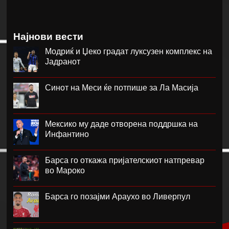
Најнови вести
Модриќ и Џеко градат луксузен комплекс на
Јадранот
Синот на Меси ќе потпише за Ла Масија
Мексико му даде отворена поддршка на
Инфантино
Барса го откажа пријателскиот натпревар
во Мароко
Барса го позајми Араухо во Ливерпул