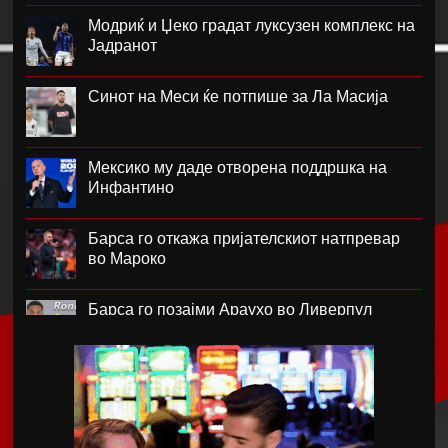
Модриќ и Џеко градат луксузен комплекс на
Јадранот
Синот на Меси ќе потпише за Ла Масија
Мексико му даде отворена поддршка на
Инфантино
Барса го откажа пријателскиот натпревар
во Мароко
Барса го позајми Араухо во Ливерпул
Надја Команечи по половина век се врати
во Монтреал