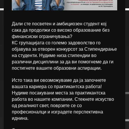
Дали сте посветен и амбициозен студент кој
сака да продолжи со високо образование без
финансиски ограничувања?
КС групацијата со големо задоволство го
објавува за отворен конкурсот за Стипендирање
на студенти. Нудиме низа стипендии во
различни дисциплини за да ви помогнеме да ги
постигнете вашите образовни аспирации.
Исто така ви овозможуваме да ја започнете
вашата кариера со практикантска работа!
Нудиме посакувани места за практикантска
работа во нашите компании. Стекнете искуство
од реалниот свет, поврзете се со
професионалци и изградете перспективна
иднина.