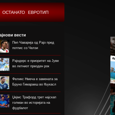
ОСТАНАТО
ЕВРОТИП
ајнови вести
Пеп Чаварија од Рајо пред
потпис со Челзи
Рајндерс е приоритет на Јуве
во летниот преоден рок
Феликс Нмеча е замената за
Бруно Гимараеш во Њукасл
Џејмс Трафорд трет најскап
голман во историјата на
фудбалот