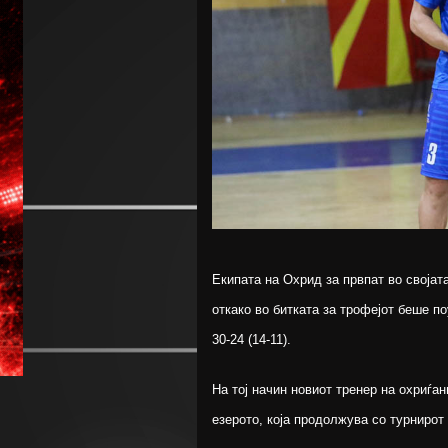
Екипата на Охрид за првпат во својат
откако во битката за трофејот беше п
30-24 (14-11).
На тој начин новиот тренер на охриѓан
езерото, која продолжува со турнирот