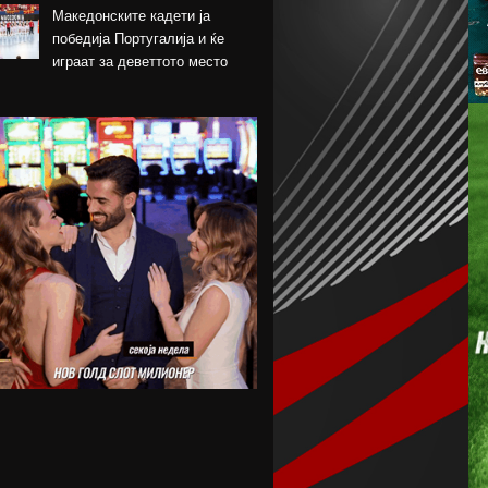
Македонските кадети ја
победија Португалија и ќе
играат за деветтото место
КК Пелистер потпиша договор
со младински
репрезентативец
Магнес Аклиуш официјално
претставен во Париз
Мики ван де Вен се согласи
на нов договор со Тотенхем
Лина Ѓорческа го заврши
настапот во Лајпциг
Барса и Сити почнаа
преговори за Родри,
испратена и првата понуда