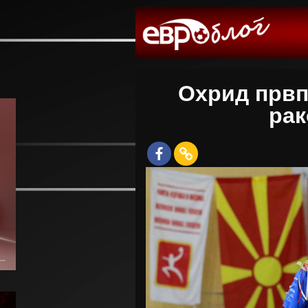
Охрид првп
рак