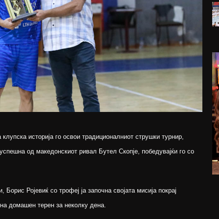
а клупска историја го освои традиционалниот струшки турнир,
оуспешна од македонскиот ривал Бутел Скопје, победувајќи го со
и, Борис Ројевиќ со трофеј ја започна својата мисија покрај
 на домашен терен за неколку дена.