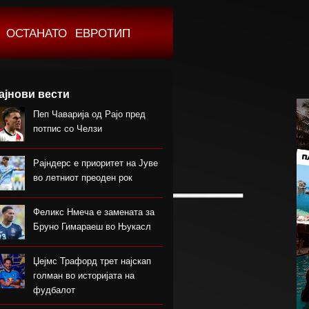
ОСТАНАТО
ЕВРОТИП
ајнови вести
Пеп Чаварија од Рајо пред
потпис со Челзи
Рајндерс е приоритет на Јуве
во летниот преоден рок
Феликс Нмеча е замената за
Бруно Гимараеш во Њукасл
Џејмс Трафорд трет најскап
голман во историјата на
фудбалот