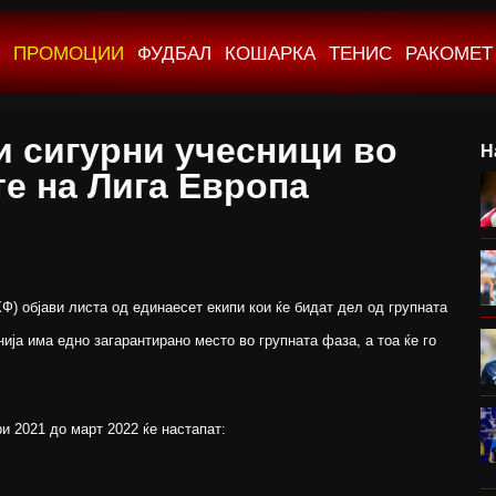
ПРОМОЦИИ
ФУДБАЛ
КОШАРКА
ТЕНИС
РАКОМЕТ
 сигурни учесници во
Н
те на Лига Европа
) објави листа од единаесет екипи кои ќе бидат дел од групната
ија има едно загарантирано место во групната фаза, а тоа ќе го
и 2021 до март 2022 ќе настапат: