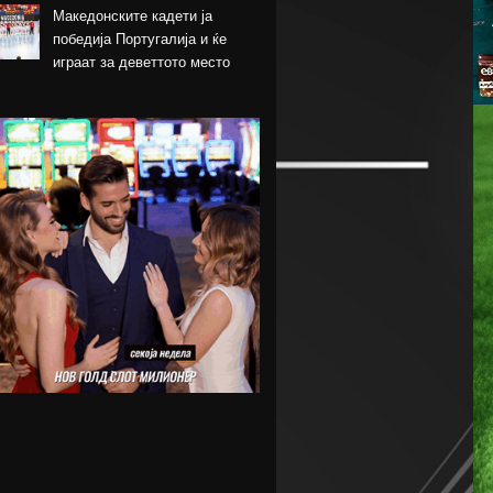
Македонските кадети ја
победија Португалија и ќе
играат за деветтото место
КК Пелистер потпиша договор
со младински
репрезентативец
Магнес Аклиуш официјално
претставен во Париз
Мики ван де Вен се согласи
на нов договор со Тотенхем
Лина Ѓорческа го заврши
настапот во Лајпциг
Барса и Сити почнаа
преговори за Родри,
испратена и првата понуда