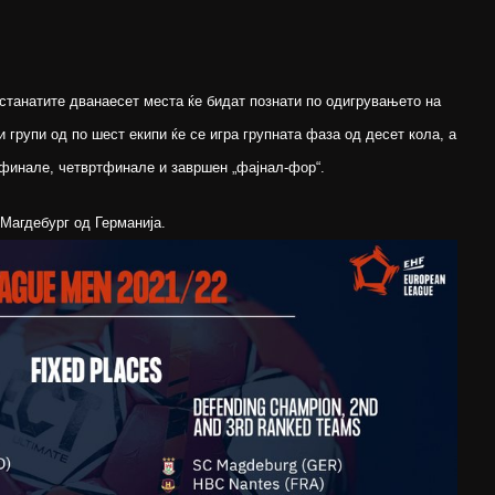
останатите дванаесет места ќе бидат познати по одигрувањето на
 групи од по шест екипи ќе се игра групната фаза од десет кола, а
финале, четвртфинале и завршен „фајнал-фор“.
 Магдебург од Германија.