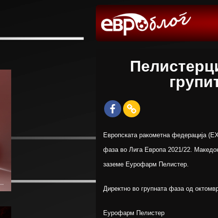
Пелистерци
групи
Европската ракометна федерација (EХФ
фаза во Лига Европа 2021/22. Македон
заземе Еурофарм Пелистер.
Директно во групната фаза од октомвр
Еурофарм Пелистер