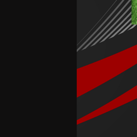
Аргентинскиот фудбалски
сојуз му даде поддршка на
Инфантино
Арсенал се вклучи во трката
за Ромеро
ПСЖ го купи најдобриот
фудбалер на Монако
Крстевски го замени МЗТ
Скопје со Куманово
Силверстоун се враќа во
календарот на Мото ГП
шампионатот