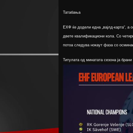
Татабања
ЕХФ ќе додели една „вајлд-карта“, а 
двете квалификациони кола. Со четири
потоа следува нокаут фаза со осмина
Титулата од минатата сезона ја брани