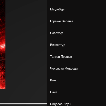
Магдебург
Горење Велење
Савехоф
Винтертур
Татран Прешов
Чеховски Медведи
Кокс
Нант
Бидасоа Ирун