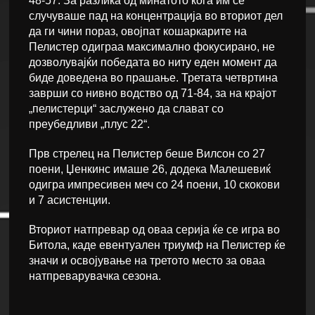
48-57. За разлика од минатото кога им се
случуваше пад на концентрација во вториот дел
да ги чини пораз, овојпат кошаркарите на
Пелистер одиграа максимално фокусирано, не
дозволувајќи победата во ниту еден момент да
биде доведена во прашање. Третата четвртина
заврши со нивно водство од 71-84, за на крајот
„пелистерци“ заслужено да слават со
преубедливи „плус 22“.
Прв стрелец на Пелистер беше Вилсон со 27
поени, Џенкинс имаше 26, додека Малешевиќ
одигра импресивен меч со 24 поени, 10 скокови
и 7 асистенции.
Вториот натпревар од оваа серија ќе се игра во
Битола, каде евентуален триумф на Пелистер ќе
значи и освојување на третото место за оваа
натпреварувачка сезона.