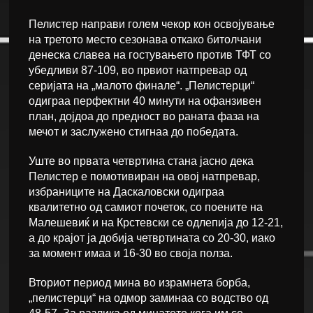
Пелистер направи голем чекор кон освојување
на третото место сезонава откако битолчани
денеска славеа на гостувањето против ТФТ со
убедливи 87-109, во првиот натпревар од
серијата на „малото финале“. „Пелистерци“
одиграа перфектни 40 минути на офанзивен
план, дојдоа до предност во раната фаза на
мечот и заслужено стигнаа до победата.
Уште во првата четвртина стана јасно дека
Пелистер е помотивиран на овој натпревар,
избраниците на Даскаловски одиграа
квалитетно од самиот почеток, со поените на
Малешевиќ и на Крстевски се одлепија до 12-21,
а до крајот ја добија четвртината со 20-30, иако
за момент имаа и 16-30 во своја полза.
Вториот период мина во израмнета борба,
„пелистерци“ на одмор заминаа со водство од