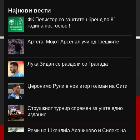
Најнови вести
ФК Пелистер со заштитен бренд по 81
година постоење !
Артета: Мојот Арсенал учи од грешките
Лука Зидан се раздели со Гранада
Џеронимо Рули е нов втор голман на Сити
Струшкиот турнир спремен за уште едно
издание
Реми на Шкендија Арачиново и Силекс на
воведот во второто коло на ПМФЛ