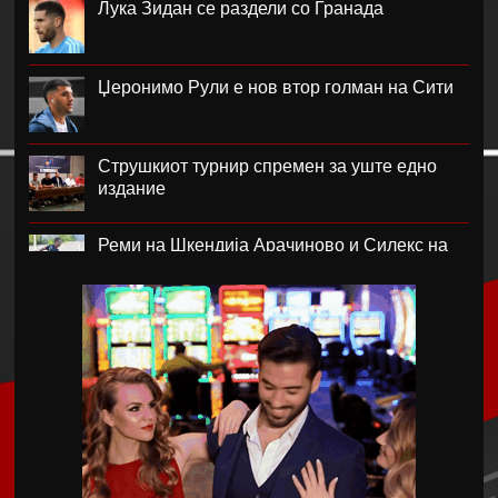
Лука Зидан се раздели со Гранада
Џеронимо Рули е нов втор голман на Сити
Струшкиот турнир спремен за уште едно
издание
Реми на Шкендија Арачиново и Силекс на
воведот во второто коло на ПМФЛ
Јунајтед позајми два свои голови
Пеп Чаварија од Рајо пред потпис со Челзи
Рајндерс е приоритет на Јуве во летниот