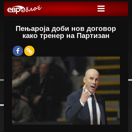
Пењароја доби нов договор
како тренер на Партизан