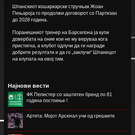
Шпанскиот кошаркарски стручњак Жоан
Пењароја го продолжи договорот со Партизан
до 2028 година.
Поранешниот тренер на Барселона ја купи
довербата на оние кои не му веруваа кога
пристигна, а клубот одлучи да ги награди
добрите резултати и да го „заклучи“ Шпанецот
на клупата на овој тим.
Најнови вести
ФК Пелистер со заштитен бренд по 81
година постоење !
Артета: Мојот Арсенал учи од грешките