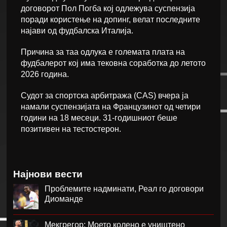
договорот Пол Погба кој одлежува суспензија
поради користење на допинг, велат последните
најави од фудбалска Италија.
Причина за таа одлука е големата плата на
фудбалерот кој има тековна соработка до летото
2026 година.
Судот за спортска арбитража (CAS) вчера ја
намали суспензијата на Французинот од четири
години на 18 месеци. 31-годишниот беше
позитивен на тестостерон.
Најнови вести
Проблемите надминати, Реал го договори
Диоманде
Мекгрегор: Моето колено е уништено