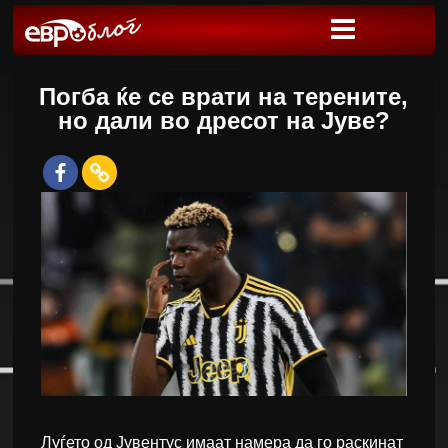
Погба ќе се врати на терените,
но дали во дресот на Јуве?
Луѓето од Јувентус имаат намера да го раскинат