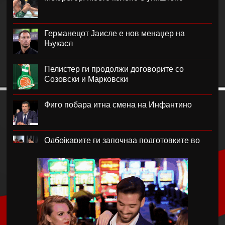
Германецот Јаисле е нов менаџер на
Њукасл
Пелистер ги продолжи договорите со
Созовски и Марковски
Фиго побара итна смена на Инфантино
Одбојкарите ги започнаа подготовките во
Крушево
РБ Лајпциг го врати голманот Ниланд
Блатер лобира за прва жена на чело на
ФИФА