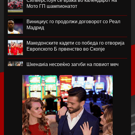
Силверстоун се враќа во календарот на
Мото ГП шампионатот
Винициус го продолжи договорот со Реал
Мадрид
Македонските кадети со победа го отворија
Европското Б првенство во Скопје
Шкендија несреќно загуби на првиот меч
против Хибернијан
Реал го официјализира рекордниот
трансфер на Диоманде
Томас Волкап преговара со Дубаи
Перишиќ дал согласност за враќање во
Интер