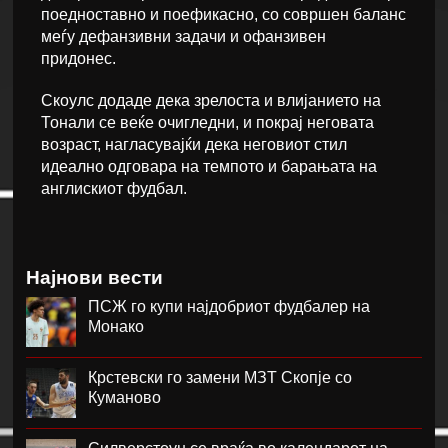
поедноставно и поефикасно, со совршен баланс
меѓу дефанзивни задачи и офанзивен
придонес.
Скоулс додаде дека зрелоста и влијанието на
Тонали се веќе очигледни, и покрај неговата
возраст, нагласувајќи дека неговиот стил
идеално одговара на темпото и барањата на
англискиот фудбал.
Најнови вести
ПСЖ го купи најдобриот фудбалер на
Монако
Крстевски го замени МЗТ Скопје со
Куманово