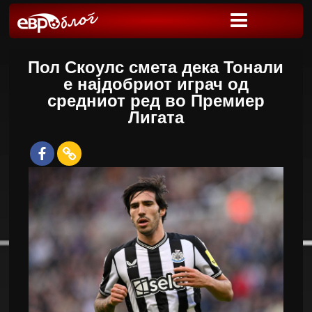
Пол Скоулс смета дека Тонали
е најдобриот играч од
средниот ред во Премиер
Лигата