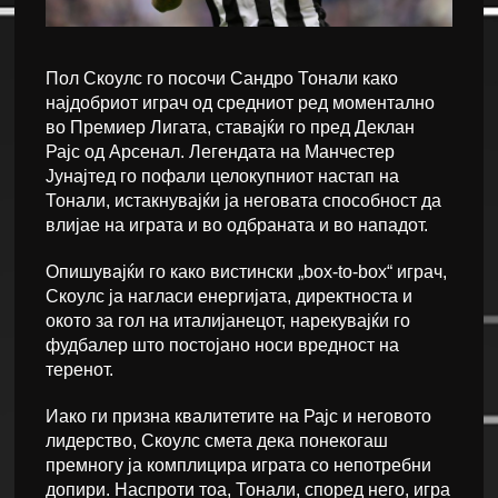
Пол Скоулс го посочи Сандро Тонали како
најдобриот играч од средниот ред моментално
во Премиер Лигата, ставајќи го пред Деклан
Рајс од Арсенал. Легендата на Манчестер
Јунајтед го пофали целокупниот настап на
Тонали, истакнувајќи ја неговата способност да
влијае на играта и во одбраната и во нападот.
Опишувајќи го како вистински „box-to-box“ играч,
Скоулс ја нагласи енергијата, директноста и
окото за гол на италијанецот, нарекувајќи го
фудбалер што постојано носи вредност на
теренот.
Иако ги призна квалитетите на Рајс и неговото
лидерство, Скоулс смета дека понекогаш
премногу ја комплицира играта со непотребни
допири. Наспроти тоа, Тонали, според него, игра