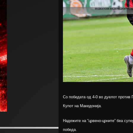
Со победата од 4-0 во дуелот против 
Купот на Македонија.
Надежите на “црвено-црните” беа суп
победа.