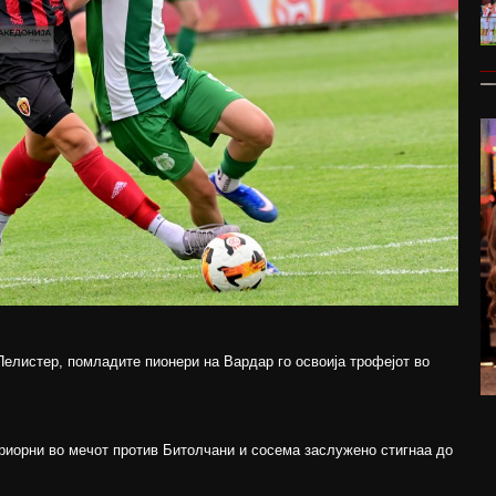
Пелистер, помладите пионери на Вардар го освоија трофејот во
ериорни во мечот против Битолчани и сосема заслужено стигнаа до