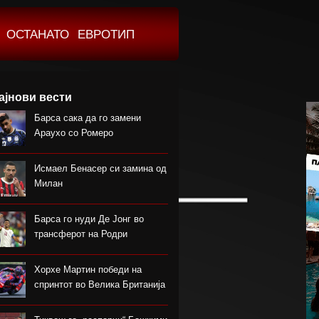
ОСТАНАТО
ЕВРОТИП
ајнови вести
Барса сака да го замени
Араухо со Ромеро
Исмаел Бенасер си замина од
Милан
Барса го нуди Де Јонг во
трансферот на Родри
Хорхе Мартин победи на
спринтот во Велика Британија