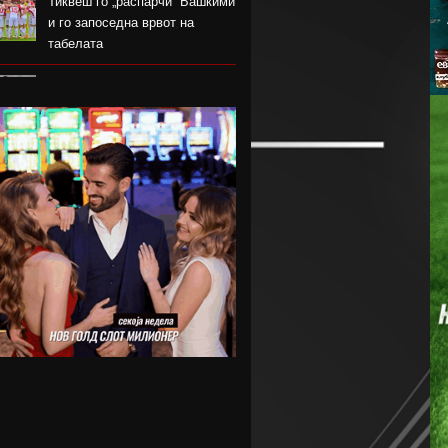
Тиквеш го „распарчи“ Башкими
и го запоседна врвот на
табелата
Брегалница го декласира
Арсими во првиот домашен
меч во сезоната
Катерина Ацевска светска
вицешампионка во џиу-џицу
Дарко Чурлинов го впиша
првенецот за Погон Шчечин
Фенер ќе го предизвика
Монако за потписот на Лукаку
Челзи убедливо го надигра
Милан во Австралија