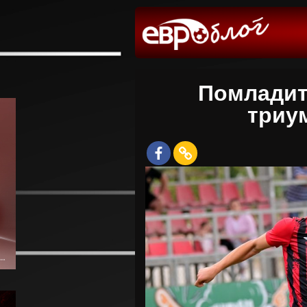
Помладит
триу