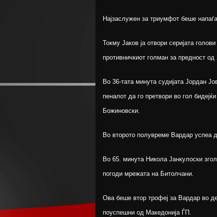
Најзаслужен за триумфот беше напаѓач
Токму Јаков ја отвори серијата голов
противничкиот голман за предност од 
Во 36-тата минута судијата Јордан Јо
пеналот да го претвори во гол бидејќ
Божиновски.
Во второто полувреме Вардар успеа д
Во 65. минута Никола Јанкулоски зголе
погоди мрежата на Битолчани.
Ова беше втор трофеј за Вардар во д
поуспешни од Македонија ЃП.