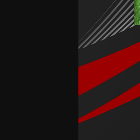
Кенан Јилдиз на листата на
желби на Арсенал
Фисник Аслани не ги мина
лекарските прегледи во РБ
Лајпциг
Интер подобар од Јуве во
тест меч во Перт
Хајмана Спор Кулубу е новиот
клуб на Александра
Марковска
Модриќ и Џеко градат
луксузен комплекс на
Јадранот