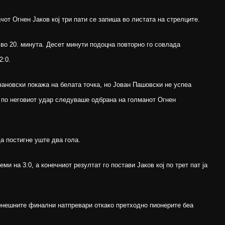
от Огнен Јаков кој три пати се запиша во листата на стрелците.
и во 20. минута. Десет минути подоцна повторно го совлада
2:0.
вановски покажа на белата точка, но Јован Пашовски не успеа
и по неговиот удар следуваше одбрана на голманот Огнен
а постигне уште два гола.
ми на 3:0, а конечниот резултат го постави Јаков кој по трет пат ја
енешните финални натпревари откако претходно пионерите беа