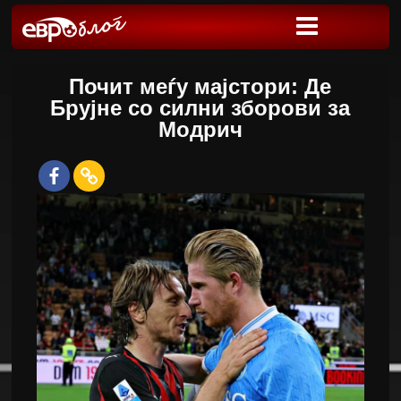
Почит меѓу мајстори: Де
Брујне со силни зборови за
Модрич