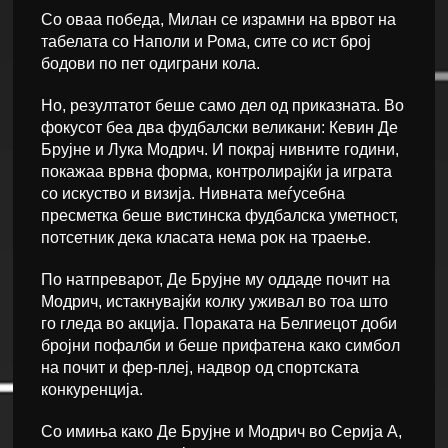
Со оваа победа, Милан се израмни на врвот на
табелата со Наполи и Рома, сите со ист број
бодови по пет одиграни кола.
Но, резултатот беше само дел од приказната. Во
фокусот беа два фудбалски великани: Кевин Де
Брујне и Лука Модрич. И покрај нивните години,
покажаа врвна форма, контролирајќи ја играта
со искуство и визија. Нивната меѓусебна
пресметка беше вистинска фудбалска уметност,
потсетник дека класата нема рок на траење.
По натпреварот, Де Брујне му оддаде почит на
Модрич, истакнувајќи колку уживал во тоа што
го гледа во акција. Пораката на Белгиецот доби
бројни пофалби и беше прифатена како симбол
на почит и фер-плеј, надвор од спортската
конкуренција.
Со имиња како Де Брујне и Модрич во Серија А,