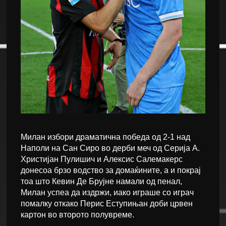
Милан избори драматична победа од 2-1 над
Наполи на Сан Сиро во дерби меч од Серија А.
Христијан Пулишич и Алексис Салемакерс
донесоа брзо водство за домаќините, а и покрај
тоа што Кевин Де Брујне намали од пенал,
Милан успеа да издржи, иако играше со играч
помалку откако Перис Еступињан доби црвен
картон во второто полувреме.