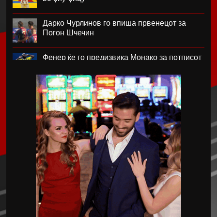
Дарко Чурлинов го впиша првенецот за
Погон Шчечин
Фенер ќе го предизвика Монако за потписот
на Лукаку
Челзи убедливо го надигра Милан во
Австралија
Кенан Јилдиз на листата на желби на
Арсенал
Фисник Аслани не ги мина лекарските
прегледи во РБ Лајпциг
Интер подобар од Јуве во тест меч во Перт