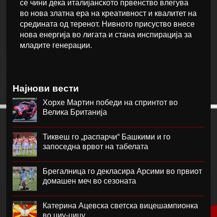
се чини дека италијанското првенство влегува
во нова златна ера на креативност и квалитет на
средината од теренот. Нивното присуство внесе
нова енергија во лигата и стана инспирација за
младите генерации.
Најнови вести
Хорхе Мартин победи на спринтот во
Велика Британија
Тиквеш го „распарчи“ Башкими и го
запоседна врвот на табелата
Брегалница го декласира Арсими во првиот
домашен меч во сезоната
Катерина Ацевска светска вицешампионка
во џиу-џицу